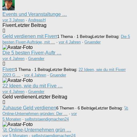
Events und Veranstaltunge …
vor 3 Jahren
·
AndreasH
Fiverr
Letzter Beitrag
Geld verdienen mit Fiverr
1 Thema · 1 Beitrag
Letzter Beitrag:
Die 5
besten Fiverr-Aufträge, mit …
·
vor 4 Jahren
·
Gruender
Die 5 besten Fiverr-Auftr …
vor 4 Jahren
·
Gruender
Fiverr
1 Thema · 1 Beitrag
Letzter Beitrag:
22 Ideen, wie du mit Fiverr
2023 G …
·
vor 4 Jahren
·
Gruender
22 Ideen, wie du mit Five …
vor 4 Jahren
·
Gruender
Geld verdienen
Letzter Beitrag
Zuhause Geld verdienen
6 Themen · 6 Beiträge
Letzter Beitrag:
🚀
Online-Unternehmen gründen: Der …
·
vor
5 Monaten
·
selbststaendigmachen24
🚀 Online-Unternehmen grün …
vor 5 Monaten
·
selbststaendigmachen24