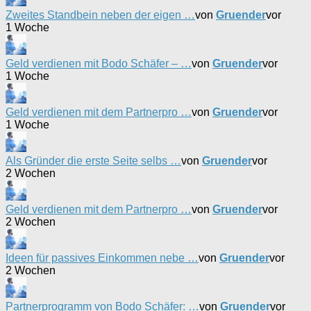
Zweites Standbein neben der eigen …
von
Gruender
vor
1 Woche
Geld verdienen mit Bodo Schäfer – …
von
Gruender
vor
1 Woche
Geld verdienen mit dem Partnerpro …
von
Gruender
vor
1 Woche
Als Gründer die erste Seite selbs …
von
Gruender
vor
2 Wochen
Geld verdienen mit dem Partnerpro …
von
Gruender
vor
2 Wochen
Ideen für passives Einkommen nebe …
von
Gruender
vor
2 Wochen
Partnerprogramm von Bodo Schäfer: …
von
Gruender
vor