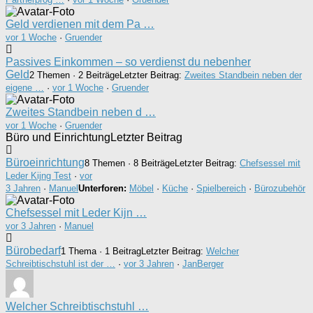
Geld verdienen mit dem Pa …
vor 1 Woche
·
Gruender
Passives Einkommen – so verdienst du nebenher
Geld
2 Themen · 2 Beiträge
Letzter Beitrag:
Zweites Standbein neben der
eigene …
·
vor 1 Woche
·
Gruender
Zweites Standbein neben d …
vor 1 Woche
·
Gruender
Büro und Einrichtung
Letzter Beitrag
Büroeinrichtung
8 Themen · 8 Beiträge
Letzter Beitrag:
Chefsessel mit
Leder Kijng Test
·
vor
3 Jahren
·
Manuel
Unterforen:
Möbel
·
Küche
·
Spielbereich
·
Bürozubehör
Chefsessel mit Leder Kijn …
vor 3 Jahren
·
Manuel
Bürobedarf
1 Thema · 1 Beitrag
Letzter Beitrag:
Welcher
Schreibtischstuhl ist der …
·
vor 3 Jahren
·
JanBerger
Welcher Schreibtischstuhl …