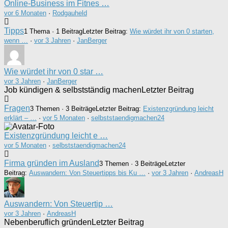
Online-Business im Fitnes …
vor 6 Monaten
·
Rodgauheld
Tipps
1 Thema · 1 Beitrag
Letzter Beitrag:
Wie würdet ihr von 0 starten,
wenn …
·
vor 3 Jahren
·
JanBerger
Wie würdet ihr von 0 star …
vor 3 Jahren
·
JanBerger
Job kündigen & selbstständig machen
Letzter Beitrag
Fragen
3 Themen · 3 Beiträge
Letzter Beitrag:
Existenzgründung leicht
erklärt – …
·
vor 5 Monaten
·
selbststaendigmachen24
Existenzgründung leicht e …
vor 5 Monaten
·
selbststaendigmachen24
Firma gründen im Ausland
3 Themen · 3 Beiträge
Letzter
Beitrag:
Auswandern: Von Steuertipps bis Ku …
·
vor 3 Jahren
·
AndreasH
Auswandern: Von Steuertip …
vor 3 Jahren
·
AndreasH
Nebenberuflich gründen
Letzter Beitrag