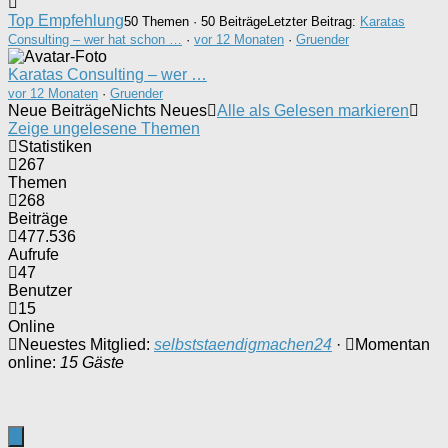
Top Empfehlung
50 Themen · 50 Beiträge
Letzter Beitrag:
Karatas
Consulting – wer hat schon …
·
vor 12 Monaten
·
Gruender
Karatas Consulting – wer …
vor 12 Monaten
·
Gruender
Neue Beiträge
Nichts Neues
Alle als Gelesen markieren
Zeige ungelesene Themen
Statistiken
267
Themen
268
Beiträge
477.536
Aufrufe
47
Benutzer
15
Online
Neuestes Mitglied:
selbststaendigmachen24
·
Momentan
online:
15 Gäste