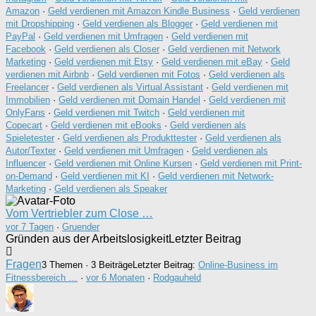
Amazon
·
Geld verdienen mit Amazon Kindle Business
·
Geld verdienen
mit Dropshipping
·
Geld verdienen als Blogger
·
Geld verdienen mit
PayPal
·
Geld verdienen mit Umfragen
·
Geld verdienen mit
Facebook
·
Geld verdienen als Closer
·
Geld verdienen mit Network
Marketing
·
Geld verdienen mit Etsy
·
Geld verdienen mit eBay
·
Geld
verdienen mit Airbnb
·
Geld verdienen mit Fotos
·
Geld verdienen als
Freelancer
·
Geld verdienen als Virtual Assistant
·
Geld verdienen mit
Immobilien
·
Geld verdienen mit Domain Handel
·
Geld verdienen mit
OnlyFans
·
Geld verdienen mit Twitch
·
Geld verdienen mit
Copecart
·
Geld verdienen mit eBooks
·
Geld verdienen als
Spieletester
·
Geld verdienen als Produkttester
·
Geld verdienen als
Autor/Texter
·
Geld verdienen mit Umfragen
·
Geld verdienen als
Influencer
·
Geld verdienen mit Online Kursen
·
Geld verdienen mit Print-
on-Demand
·
Geld verdienen mit KI
·
Geld verdienen mit Network-
Marketing
·
Geld verdienen als Speaker
Vom Vertriebler zum Close …
vor 7 Tagen
·
Gruender
Gründen aus der Arbeitslosigkeit
Letzter Beitrag
Fragen
3 Themen · 3 Beiträge
Letzter Beitrag:
Online-Business im
Fitnessbereich …
·
vor 6 Monaten
·
Rodgauheld