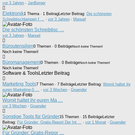
vor 3 Jahren
·
JanBerger
Elektronik
1 Thema · 1 Beitrag
Letzter Beitrag:
Die schönsten
Schreibtischlampen f …
·
vor 3 Jahren
·
Manuel
Die schönsten Schreibtisc …
vor 3 Jahren
·
Manuel
Büroutensilien
0 Themen · 0 Beiträge
Noch keine Themen!
Noch keine Themen!
Büromanagement
0 Themen · 0 Beiträge
Noch keine Themen!
Noch keine Themen!
Software & Tools
Letzter Beitrag
Marketing Tools
7 Themen · 7 Beiträge
Letzter Beitrag:
Womit haltet ihr
euren Marketing-S …
·
vor 3 Wochen
·
Gruender
Womit haltet ihr euren Ma …
vor 3 Wochen
·
Gruender
Sonstige Tools für Gründer
15 Themen · 15 Beiträge
Letzter
Beitrag:
Für Gründer: Gratis-Report Der Int …
·
vor 1 Monat
·
Gruender
Für Gründer: Gratis-Repor …