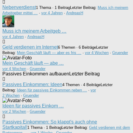
Nebenverdienst
1 Thema · 1 Beitrag
Letzter Beitrag:
Muss ich meinem
Arbeitgeber mittei …
·
vor 4 Jahren
·
AndreasH
Muss ich meinem Arbeitgeb …
vor 4 Jahren
·
AndreasH
Geld verdienen im Internet
6 Themen · 6 Beiträge
Letzter
Beitrag:
Mein Geschäft läuft — aber es fris …
·
vor 4 Wochen
·
Gruender
Mein Geschäft läuft — abe …
vor 4 Wochen
·
Gruender
Passives Einkommen aufbauen
Letzter Beitrag
Passives Einkommen: Ideen
4 Themen · 4 Beiträge
Letzter
Beitrag:
Ideen für passives Einkommen neben …
·
vor
2 Wochen
·
Gruender
Ideen für passives Einkom …
vor 2 Wochen
·
Gruender
Passives Einkommen: So klappt's auch ohne
Startkapital!
1 Thema · 1 Beitrag
Letzter Beitrag:
Geld verdienen mit dem
Partnerprog …
·
vor 1 Woche
·
Gruender