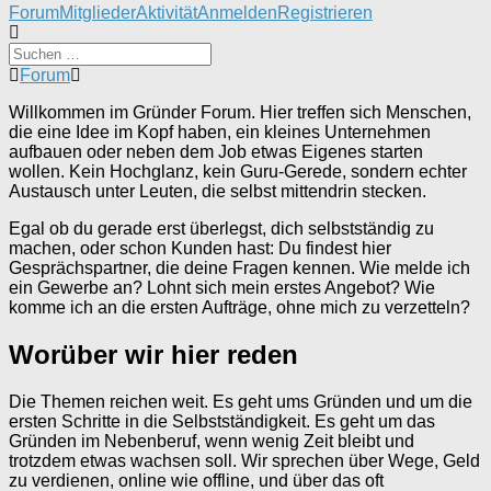
Forum-
Forum
Mitglieder
Aktivität
Anmelden
Registrieren
Navigation
Forum-
Forum
Breadcrumbs
Willkommen im Gründer Forum. Hier treffen sich Menschen,
-
die eine Idee im Kopf haben, ein kleines Unternehmen
Du
aufbauen oder neben dem Job etwas Eigenes starten
bist
wollen. Kein Hochglanz, kein Guru-Gerede, sondern echter
hier:
Austausch unter Leuten, die selbst mittendrin stecken.
Egal ob du gerade erst überlegst, dich selbstständig zu
machen, oder schon Kunden hast: Du findest hier
Gesprächspartner, die deine Fragen kennen. Wie melde ich
ein Gewerbe an? Lohnt sich mein erstes Angebot? Wie
komme ich an die ersten Aufträge, ohne mich zu verzetteln?
Worüber wir hier reden
Die Themen reichen weit. Es geht ums Gründen und um die
ersten Schritte in die Selbstständigkeit. Es geht um das
Gründen im Nebenberuf, wenn wenig Zeit bleibt und
trotzdem etwas wachsen soll. Wir sprechen über Wege, Geld
zu verdienen, online wie offline, und über das oft