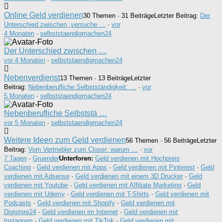
Online Geld verdienen
30 Themen · 31 Beiträge
Letzter Beitrag:
Der
Unterschied zwischen „versuche …
·
vor
4 Monaten
·
selbststaendigmachen24
Der Unterschied zwischen …
vor 4 Monaten
·
selbststaendigmachen24
Nebenverdienst
13 Themen · 13 Beiträge
Letzter
Beitrag:
Nebenberufliche Selbstständigkeit: …
·
vor
5 Monaten
·
selbststaendigmachen24
Nebenberufliche Selbststä …
vor 5 Monaten
·
selbststaendigmachen24
Weitere Ideen zum Geld verdienen
56 Themen · 56 Beiträge
Letzter
Beitrag:
Vom Vertriebler zum Closer: warum …
·
vor
7 Tagen
·
Gruender
Unterforen:
Geld verdienen mit Hochpreis
Coaching
·
Geld verdienen mit Apps
·
Geld verdienen mit Pinterest
·
Geld
verdienen mit Adsense
·
Geld verdienen mit einem 3D Drucker
·
Geld
verdienen mit Youtube
·
Geld verdienen mit Affiliate Marketing
·
Geld
verdienen mit Udemy
·
Geld verdienen mit T-Shirts
·
Geld verdienen mit
Podcasts
·
Geld verdienen mit Shopify
·
Geld verdienen mit
Digistore24
·
Geld verdienen im Internet
·
Geld verdienen mit
Instagram
·
Geld verdienen mit TikTok
·
Geld verdienen mit