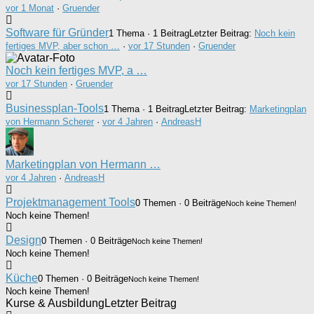
vor 1 Monat
·
Gruender
Software für Gründer
1 Thema · 1 Beitrag
Letzter Beitrag:
Noch kein
fertiges MVP, aber schon …
·
vor 17 Stunden
·
Gruender
Noch kein fertiges MVP, a …
vor 17 Stunden
·
Gruender
Businessplan-Tools
1 Thema · 1 Beitrag
Letzter Beitrag:
Marketingplan
von Hermann Scherer
·
vor 4 Jahren
·
AndreasH
Marketingplan von Hermann …
vor 4 Jahren
·
AndreasH
Projektmanagement Tools
0 Themen · 0 Beiträge
Noch keine Themen!
Noch keine Themen!
Design
0 Themen · 0 Beiträge
Noch keine Themen!
Noch keine Themen!
Küche
0 Themen · 0 Beiträge
Noch keine Themen!
Noch keine Themen!
Kurse & Ausbildung
Letzter Beitrag