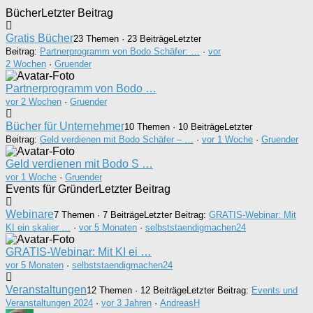
Bücher
Letzter Beitrag
Gratis Bücher
23 Themen · 23 Beiträge
Letzter
Beitrag:
Partnerprogramm von Bodo Schäfer: …
·
vor
2 Wochen
·
Gruender
Partnerprogramm von Bodo …
vor 2 Wochen
·
Gruender
Bücher für Unternehmer
10 Themen · 10 Beiträge
Letzter
Beitrag:
Geld verdienen mit Bodo Schäfer – …
·
vor 1 Woche
·
Gruender
Geld verdienen mit Bodo S …
vor 1 Woche
·
Gruender
Events für Gründer
Letzter Beitrag
Webinare
7 Themen · 7 Beiträge
Letzter Beitrag:
GRATIS-Webinar: Mit
KI ein skalier …
·
vor 5 Monaten
·
selbststaendigmachen24
GRATIS-Webinar: Mit KI ei …
vor 5 Monaten
·
selbststaendigmachen24
Veranstaltungen
12 Themen · 12 Beiträge
Letzter Beitrag:
Events und
Veranstaltungen 2024
·
vor 3 Jahren
·
AndreasH