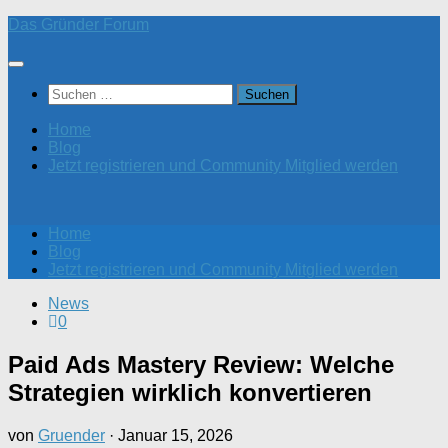
Zum
Das Gründer Forum
Inhalt
springen
Suchen
nach:
Home
Blog
Jetzt registrieren und Community Mitglied werden
Home
Blog
Jetzt registrieren und Community Mitglied werden
News
0
Paid Ads Mastery Review: Welche
Strategien wirklich konvertieren
von
Gruender
·
Januar 15, 2026