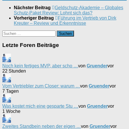
Nächster Beitrag
Geldschutz-Akademie – Globales
Schutz-Paket Review: Lohnt sich das?
Vorheriger Beitrag
Führung im Vertrieb von Dirk
Kreuter – Review und Erkenntnisse
Suchen
nach:
Letzte Foren Beiträge
Noch kein fertiges MVP, aber scho …
von
Gruender
vor
22 Stunden
Vom Vertriebler zum Closer: warum …
von
Gruender
vor
7 Tagen
Was kostet mich eine gesparte Stu …
von
Gruender
vor
1 Woche
Zweites Standbein neben der eigen …
von
Gruender
vor