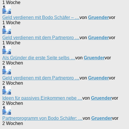
1 Woche
Geld verdienen mit Bodo Schäfer – …
von
Gruender
vor
1 Woche
Geld verdienen mit dem Partnerpro …
von
Gruender
vor
1 Woche
Als Gründer die erste Seite selbs …
von
Gruender
vor
2 Wochen
Geld verdienen mit dem Partnerpro …
von
Gruender
vor
2 Wochen
Ideen für passives Einkommen nebe …
von
Gruender
vor
2 Wochen
Partnerprogramm von Bodo Schäfer: …
von
Gruender
vor
2 Wochen