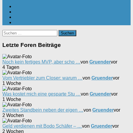
Suchen
nach:
Letzte Foren Beiträge
Noch kein fertiges MVP, aber scho …
von
Gruender
vor
4 Tagen
Vom Vertriebler zum Closer: warum …
von
Gruender
vor
1 Woche
Was kostet mich eine gesparte Stu …
von
Gruender
vor
1 Woche
Zweites Standbein neben der eigen …
von
Gruender
vor
2 Wochen
Geld verdienen mit Bodo Schäfer – …
von
Gruender
vor
2 Wochen