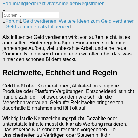
Forum-
Forum
Mitglieder
Aktivität
Anmelden
Registrieren
Navigation
Forum-
Forum
Geld verdienen: Weitere Ideen zum Geld verdienen
Breadcrumbs
Geld verdienen als Influencer
-
Als Influencer Geld verdienen wirkt von außen leicht, ist es
Du
aber selten. Hinter regelmäßigen Einnahmen steckt meist
bist
jahrelanger Aufbau, viel unbezahlte Arbeit und eine treue
hier:
Community. In diesem Forum reden wir offen über das, was
hinter den schönen Bildern steckt.
Reichweite, Echtheit und Regeln
Geld fließt über Kooperationen, Affiliate-Links, eigene
Produkte oder Plattform-Vergütungen. Entscheidend ist nicht
nur die Zahl der Follower, sondern wie sehr dir die
Menschen vertrauen. Gekaufte Reichweite bringt selten
dauerhafte Einnahmen und fällt oft auf.
Wichtig ist die Kennzeichnungspflicht. Bezahlte oder
unterstützte Inhalte musst du klar als Werbung markieren.
Das ist keine Kür, sondern rechtlich vorgegeben. Bei
Unsicherheiten zu Verträgen oder Steuern hilft dir