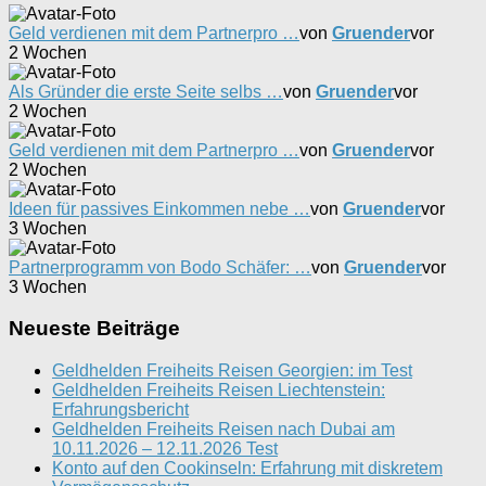
Geld verdienen mit dem Partnerpro …
von
Gruender
vor
2 Wochen
Als Gründer die erste Seite selbs …
von
Gruender
vor
2 Wochen
Geld verdienen mit dem Partnerpro …
von
Gruender
vor
2 Wochen
Ideen für passives Einkommen nebe …
von
Gruender
vor
3 Wochen
Partnerprogramm von Bodo Schäfer: …
von
Gruender
vor
3 Wochen
Neueste Beiträge
Geldhelden Freiheits Reisen Georgien: im Test
Geldhelden Freiheits Reisen Liechtenstein:
Erfahrungsbericht
Geldhelden Freiheits Reisen nach Dubai am
10.11.2026 – 12.11.2026 Test
Konto auf den Cookinseln: Erfahrung mit diskretem