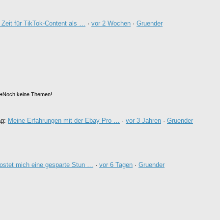
 Zeit für TikTok-Content als …
·
vor 2 Wochen
·
Gruender
e
Noch keine Themen!
ag:
Meine Erfahrungen mit der Ebay Pro …
·
vor 3 Jahren
·
Gruender
stet mich eine gesparte Stun …
·
vor 6 Tagen
·
Gruender