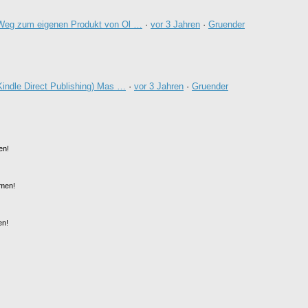
Weg zum eigenen Produkt von Ol …
·
vor 3 Jahren
·
Gruender
indle Direct Publishing) Mas …
·
vor 3 Jahren
·
Gruender
en!
men!
en!