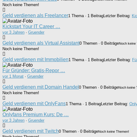
Noch keine Themen!
Geld verdienen als Freelancer
1 Thema · 1 Beitrag
Letzter Beitrag:
Ki
Kickstart Your IT Career …
vor 3 Jahren
·
Gruender
Geld verdienen als Virtual Assistant
0 Themen · 0 Beiträge
Noch keine
Noch keine Themen!
Geld verdienen mit Immobilien
1 Thema · 1 Beitrag
Letzter Beitrag:
Fü
Für Gründer: Gratis-Repor …
vor 1 Monat
·
Gruender
Geld verdienen mit Domain Handel
0 Themen · 0 Beiträge
Noch keine
Noch keine Themen!
Geld verdienen mit OnlyFans
1 Thema · 1 Beitrag
Letzter Beitrag:
Onl
Onlyfans Premium Kurs: De …
vor 3 Jahren
·
Gruender
Geld verdienen mit Twitch
0 Themen · 0 Beiträge
Noch keine Themen!
Noch keine Themen!