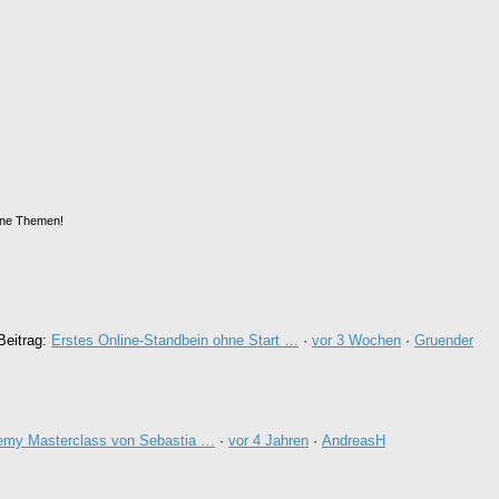
ine Themen!
Beitrag:
Erstes Online-Standbein ohne Start …
·
vor 3 Wochen
·
Gruender
emy Masterclass von Sebastia …
·
vor 4 Jahren
·
AndreasH