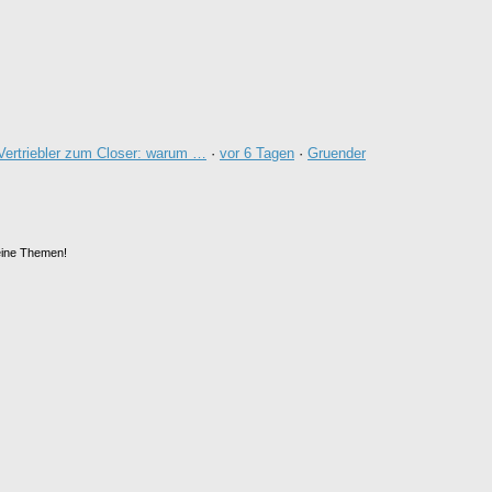
ertriebler zum Closer: warum …
·
vor 6 Tagen
·
Gruender
ine Themen!