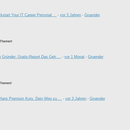
ckstart Your IT Career Personal …
·
vor 3 Jahren
·
Gruender
 Themen!
r Gründer: Gratis-Report Das Geh …
·
vor 1 Monat
·
Gruender
 Themen!
yfans Premium Kurs: Dein Weg zu …
·
vor 3 Jahren
·
Gruender