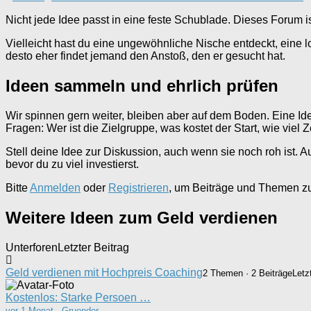
Breadcrumbs
Nicht jede Idee passt in eine feste Schublade. Dieses Forum i
-
Du
Vielleicht hast du eine ungewöhnliche Nische entdeckt, eine 
bist
desto eher findet jemand den Anstoß, den er gesucht hat.
hier:
Ideen sammeln und ehrlich prüfen
Wir spinnen gern weiter, bleiben aber auf dem Boden. Eine Id
Fragen: Wer ist die Zielgruppe, was kostet der Start, wie viel Ze
Stell deine Idee zur Diskussion, auch wenn sie noch roh ist. 
bevor du zu viel investierst.
Bitte
Anmelden
oder
Registrieren
, um Beiträge und Themen zu 
Weitere Ideen zum Geld verdienen
Unterforen
Letzter Beitrag
Geld verdienen mit Hochpreis Coaching
2 Themen · 2 Beiträge
Letz
Kostenlos: Starke Persoen …
vor 1 Monat
·
Gruender