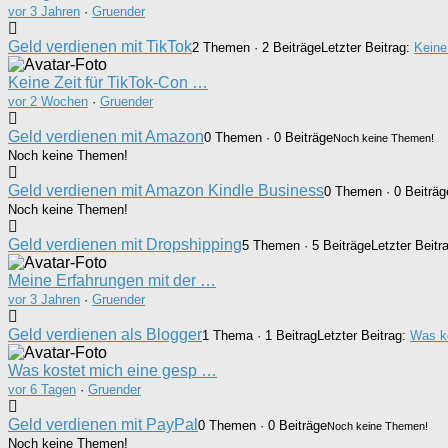
vor 3 Jahren
·
Gruender
Geld verdienen mit TikTok
2 Themen · 2 Beiträge
Letzter Beitrag:
Keine
Keine Zeit für TikTok-Con …
vor 2 Wochen
·
Gruender
Geld verdienen mit Amazon
0 Themen · 0 Beiträge
Noch keine Themen!
Noch keine Themen!
Geld verdienen mit Amazon Kindle Business
0 Themen · 0 Beiträg
Noch keine Themen!
Geld verdienen mit Dropshipping
5 Themen · 5 Beiträge
Letzter Beitr
Meine Erfahrungen mit der …
vor 3 Jahren
·
Gruender
Geld verdienen als Blogger
1 Thema · 1 Beitrag
Letzter Beitrag:
Was ko
Was kostet mich eine gesp …
vor 6 Tagen
·
Gruender
Geld verdienen mit PayPal
0 Themen · 0 Beiträge
Noch keine Themen!
Noch keine Themen!