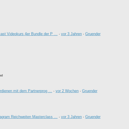
ast Videokurs 4er Bundle der P …
·
vor 3 Jahren
·
Gruender
n!
rdienen mit dem Partnerprog …
·
vor 2 Wochen
·
Gruender
tagram Reichweiten Masterclass …
·
vor 3 Jahren
·
Gruender