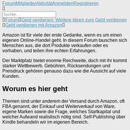
Forum-
Forum
Mitglieder
Aktivität
Anmelden
Registrieren
Navigation
Forum-
Forum
Geld verdienen: Weitere Ideen zum Geld verdienen
Breadcrumbs
Geld verdienen mit Amazon
-
Amazon ist für viele der erste Gedanke, wenn es um einen
Du
eigenen Online-Handel geht. In diesem Forum tauschen sich
bist
Menschen aus, die dort Produkte verkaufen oder es
hier:
vorhaben, und teilen ihre echten Erfahrungen.
Der Marktplatz bietet enorme Reichweite, doch mit ihr kommt
starker Wettbewerb. Gebühren, Rücksendungen und
Preisdruck gehören genauso dazu wie die Aussicht auf viele
Kunden.
Worum es hier geht
Themen sind unter anderem der Versand durch Amazon, oft
FBA genannt, der Einkauf und Weiterverkauf von Ware,
eigene Marken sowie die Frage, welches Startkapital und
welcher Aufwand realistisch nötig sind. Self-Publishing über
Kindle behandeln wir im eigenen Bereich.