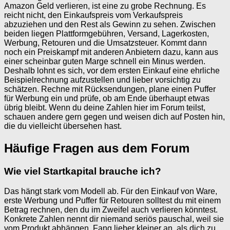
Amazon Geld verlieren, ist eine zu grobe Rechnung. Es
reicht nicht, den Einkaufspreis vom Verkaufspreis
abzuziehen und den Rest als Gewinn zu sehen. Zwischen
beiden liegen Plattformgebühren, Versand, Lagerkosten,
Werbung, Retouren und die Umsatzsteuer. Kommt dann
noch ein Preiskampf mit anderen Anbietern dazu, kann aus
einer scheinbar guten Marge schnell ein Minus werden.
Deshalb lohnt es sich, vor dem ersten Einkauf eine ehrliche
Beispielrechnung aufzustellen und lieber vorsichtig zu
schätzen. Rechne mit Rücksendungen, plane einen Puffer
für Werbung ein und prüfe, ob am Ende überhaupt etwas
übrig bleibt. Wenn du deine Zahlen hier im Forum teilst,
schauen andere gern gegen und weisen dich auf Posten hin,
die du vielleicht übersehen hast.
Häufige Fragen aus dem Forum
Wie viel Startkapital brauche ich?
Das hängt stark vom Modell ab. Für den Einkauf von Ware,
erste Werbung und Puffer für Retouren solltest du mit einem
Betrag rechnen, den du im Zweifel auch verlieren könntest.
Konkrete Zahlen nennt dir niemand seriös pauschal, weil sie
vom Produkt abhängen. Fang lieber kleiner an, als dich zu