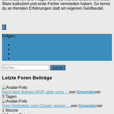
Ware kalkuliert und erste Fehler vermieden haben. So lernst
du an fremden Erfahrungen statt am eigenen Geldbeutel.
Folgen:
Suchen
nach:
Letzte Foren Beiträge
Noch kein fertiges MVP, aber scho …
von
Gruender
vor
3 Tagen
Vom Vertriebler zum Closer: warum …
von
Gruender
vor
1 Woche