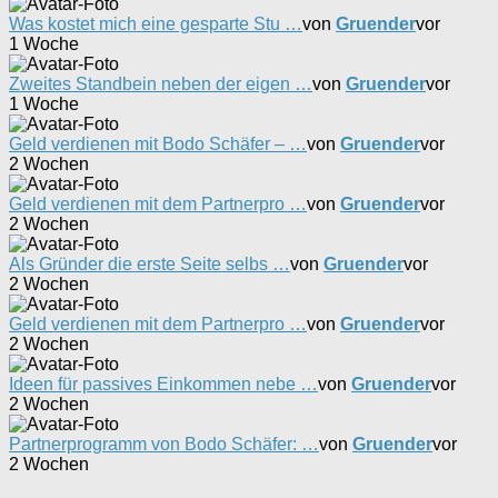
Was kostet mich eine gesparte Stu …
von
Gruender
vor
1 Woche
Zweites Standbein neben der eigen …
von
Gruender
vor
1 Woche
Geld verdienen mit Bodo Schäfer – …
von
Gruender
vor
2 Wochen
Geld verdienen mit dem Partnerpro …
von
Gruender
vor
2 Wochen
Als Gründer die erste Seite selbs …
von
Gruender
vor
2 Wochen
Geld verdienen mit dem Partnerpro …
von
Gruender
vor
2 Wochen
Ideen für passives Einkommen nebe …
von
Gruender
vor
2 Wochen
Partnerprogramm von Bodo Schäfer: …
von
Gruender
vor
2 Wochen