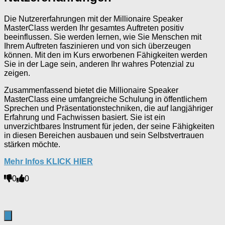
Die Nutzererfahrungen mit der Millionaire Speaker
MasterClass werden Ihr gesamtes Auftreten positiv
beeinflussen. Sie werden lernen, wie Sie Menschen mit
Ihrem Auftreten faszinieren und von sich überzeugen
können. Mit den im Kurs erworbenen Fähigkeiten werden
Sie in der Lage sein, anderen Ihr wahres Potenzial zu
zeigen.
Zusammenfassend bietet die Millionaire Speaker
MasterClass eine umfangreiche Schulung in öffentlichem
Sprechen und Präsentationstechniken, die auf langjähriger
Erfahrung und Fachwissen basiert. Sie ist ein
unverzichtbares Instrument für jeden, der seine Fähigkeiten
in diesen Bereichen ausbauen und sein Selbstvertrauen
stärken möchte.
Mehr Infos KLICK HIER
Anklicken
Anklicken
0
0
für
für
Daumen
Daumen
nach
nach
unten.
oben.