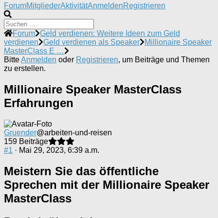
Forum-
Forum
Mitglieder
Aktivität
Anmelden
Registrieren
Navigation
Forum-
Forum
Geld verdienen: Weitere Ideen zum Geld
Breadcrumbs
verdienen
Geld verdienen als Speaker
Millionaire Speaker
-
MasterClass E …
Du
Bitte
Anmelden
oder
Registrieren
, um Beiträge und Themen
bist
zu erstellen.
hier:
Millionaire Speaker MasterClass
Erfahrungen
Gruender
@arbeiten-und-reisen
159 Beiträge
#1
· Mai 29, 2023, 6:39 a.m.
Meistern Sie das öffentliche
Sprechen mit der Millionaire Speaker
MasterClass