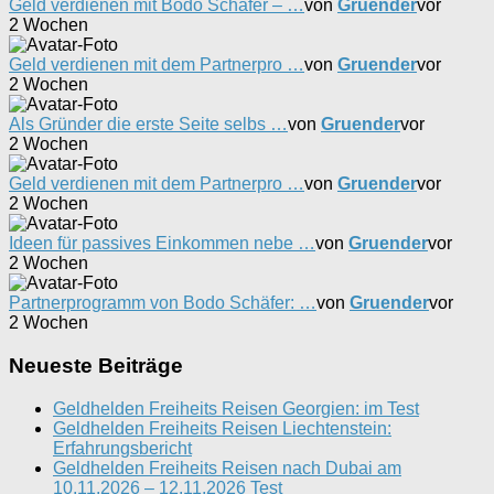
Geld verdienen mit Bodo Schäfer – …
von
Gruender
vor
2 Wochen
Geld verdienen mit dem Partnerpro …
von
Gruender
vor
2 Wochen
Als Gründer die erste Seite selbs …
von
Gruender
vor
2 Wochen
Geld verdienen mit dem Partnerpro …
von
Gruender
vor
2 Wochen
Ideen für passives Einkommen nebe …
von
Gruender
vor
2 Wochen
Partnerprogramm von Bodo Schäfer: …
von
Gruender
vor
2 Wochen
Neueste Beiträge
Geldhelden Freiheits Reisen Georgien: im Test
Geldhelden Freiheits Reisen Liechtenstein:
Erfahrungsbericht
Geldhelden Freiheits Reisen nach Dubai am
10.11.2026 – 12.11.2026 Test