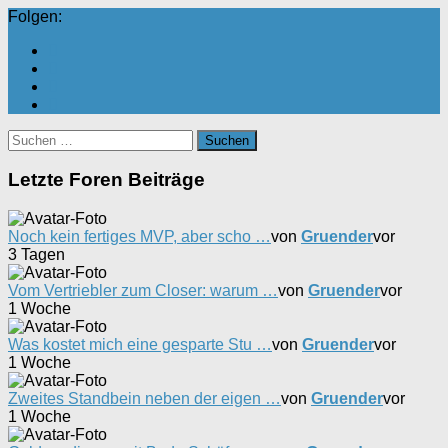
Folgen:
Suchen
nach:
Letzte Foren Beiträge
Noch kein fertiges MVP, aber scho …
von
Gruender
vor
3 Tagen
Vom Vertriebler zum Closer: warum …
von
Gruender
vor
1 Woche
Was kostet mich eine gesparte Stu …
von
Gruender
vor
1 Woche
Zweites Standbein neben der eigen …
von
Gruender
vor
1 Woche