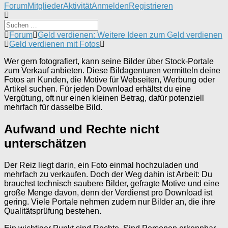
Forum-
Forum
Mitglieder
Aktivität
Anmelden
Registrieren
Navigation
Forum-
Forum
Geld verdienen: Weitere Ideen zum Geld verdienen
Breadcrumbs
Geld verdienen mit Fotos
-
Wer gern fotografiert, kann seine Bilder über Stock-Portale
Du
zum Verkauf anbieten. Diese Bildagenturen vermitteln deine
bist
Fotos an Kunden, die Motive für Webseiten, Werbung oder
hier:
Artikel suchen. Für jeden Download erhältst du eine
Vergütung, oft nur einen kleinen Betrag, dafür potenziell
mehrfach für dasselbe Bild.
Aufwand und Rechte nicht
unterschätzen
Der Reiz liegt darin, ein Foto einmal hochzuladen und
mehrfach zu verkaufen. Doch der Weg dahin ist Arbeit: Du
brauchst technisch saubere Bilder, gefragte Motive und eine
große Menge davon, denn der Verdienst pro Download ist
gering. Viele Portale nehmen zudem nur Bilder an, die ihre
Qualitätsprüfung bestehen.