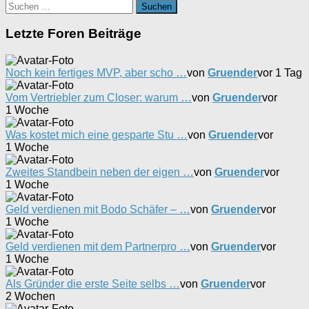
Suchen
nach:
Letzte Foren Beiträge
Noch kein fertiges MVP, aber scho …
von
Gruender
vor 1 Tag
Vom Vertriebler zum Closer: warum …
von
Gruender
vor
1 Woche
Was kostet mich eine gesparte Stu …
von
Gruender
vor
1 Woche
Zweites Standbein neben der eigen …
von
Gruender
vor
1 Woche
Geld verdienen mit Bodo Schäfer – …
von
Gruender
vor
1 Woche
Geld verdienen mit dem Partnerpro …
von
Gruender
vor
1 Woche
Als Gründer die erste Seite selbs …
von
Gruender
vor
2 Wochen