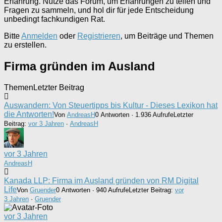
Erfahrung. Nutze das Forum, um Erfahrungen zu teilen und
Fragen zu sammeln, und hol dir für jede Entscheidung
unbedingt fachkundigen Rat.
Bitte
Anmelden
oder
Registrieren
, um Beiträge und Themen
zu erstellen.
Firma gründen im Ausland
Themen
Letzter Beitrag
Auswandern: Von Steuertipps bis Kultur - Dieses Lexikon hat
die Antworten!
Von
AndreasH
0 Antworten · 1.936 Aufrufe
Letzter
Beitrag:
vor 3 Jahren
·
AndreasH
vor 3 Jahren
AndreasH
Kanada LLP: Firma im Ausland gründen von RM Digital
Life
Von
Gruender
0 Antworten · 940 Aufrufe
Letzter Beitrag:
vor
3 Jahren
·
Gruender
vor 3 Jahren