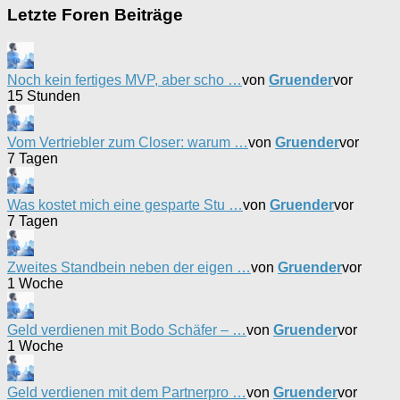
Letzte Foren Beiträge
Noch kein fertiges MVP, aber scho …
von
Gruender
vor
15 Stunden
Vom Vertriebler zum Closer: warum …
von
Gruender
vor
7 Tagen
Was kostet mich eine gesparte Stu …
von
Gruender
vor
7 Tagen
Zweites Standbein neben der eigen …
von
Gruender
vor
1 Woche
Geld verdienen mit Bodo Schäfer – …
von
Gruender
vor
1 Woche
Geld verdienen mit dem Partnerpro …
von
Gruender
vor