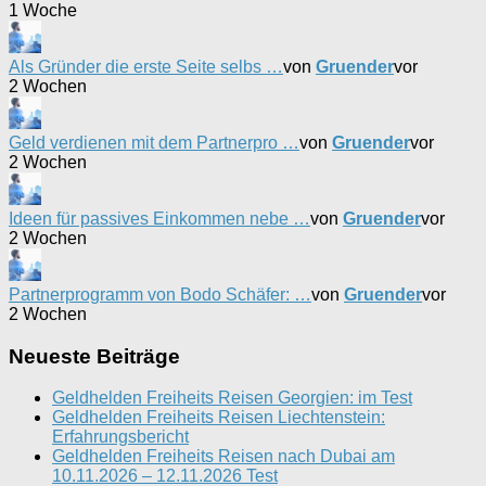
1 Woche
Als Gründer die erste Seite selbs …
von
Gruender
vor
2 Wochen
Geld verdienen mit dem Partnerpro …
von
Gruender
vor
2 Wochen
Ideen für passives Einkommen nebe …
von
Gruender
vor
2 Wochen
Partnerprogramm von Bodo Schäfer: …
von
Gruender
vor
2 Wochen
Neueste Beiträge
Geldhelden Freiheits Reisen Georgien: im Test
Geldhelden Freiheits Reisen Liechtenstein:
Erfahrungsbericht
Geldhelden Freiheits Reisen nach Dubai am
10.11.2026 – 12.11.2026 Test