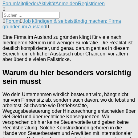
Forum-
Forum
Mitglieder
Aktivität
Anmelden
Registrieren
Navigation
Forum-
Forum
Job kündigen & selbstständig machen: Firma
Breadcrumbs
gründen im Ausland
-
Eine Firma im Ausland zu gründen klingt für viele nach
Du
niedrigeren Steuern und weniger Bürokratie. Die Realität ist
bist
deutlich komplizierter, und genau darum geht es in diesem
hier:
Bereich: ein ehrlicher Austausch über Chancen, vor allem
aber über die vielen Fallstricke.
Warum du hier besonders vorsichtig
sein musst
Wo dein Unternehmen wirklich besteuert wird, hängt nicht
nur vom Firmensitz ab, sondern auch davon, wo du lebst und
arbeitest. Stichworte wie Betriebsstätte,
Wegzugsbesteuerung oder Hinzurechnung entscheiden über
viel Geld und über rechtliche Konsequenzen. Wir
versprechen dir hier keine Steuervorteile und geben keine
Rechtsberatung. Solche Konstruktionen gehören in die
Hände von Steuerberatern und Anwälten mit internationaler