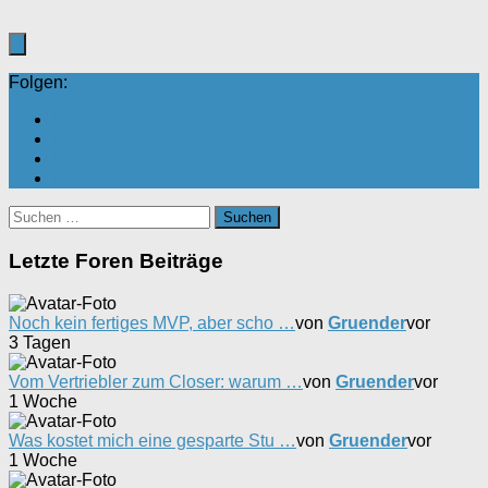
Folgen:
Suchen
nach:
Letzte Foren Beiträge
Noch kein fertiges MVP, aber scho …
von
Gruender
vor
3 Tagen
Vom Vertriebler zum Closer: warum …
von
Gruender
vor
1 Woche
Was kostet mich eine gesparte Stu …
von
Gruender
vor
1 Woche