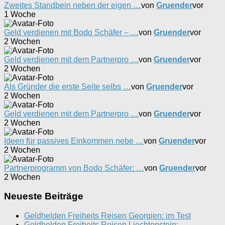
Zweites Standbein neben der eigen …
von
Gruender
vor
1 Woche
Geld verdienen mit Bodo Schäfer – …
von
Gruender
vor
2 Wochen
Geld verdienen mit dem Partnerpro …
von
Gruender
vor
2 Wochen
Als Gründer die erste Seite selbs …
von
Gruender
vor
2 Wochen
Geld verdienen mit dem Partnerpro …
von
Gruender
vor
2 Wochen
Ideen für passives Einkommen nebe …
von
Gruender
vor
2 Wochen
Partnerprogramm von Bodo Schäfer: …
von
Gruender
vor
2 Wochen
Neueste Beiträge
Geldhelden Freiheits Reisen Georgien: im Test
Geldhelden Freiheits Reisen Liechtenstein: