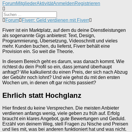
Forum-
Forum
Mitglieder
Aktivität
Anmelden
Registrieren
Navigation
Forum-
Forum
Fiverr: Geld verdienen mit Fiverr
Breadcrumbs
Fiverr ist ein Marktplatz, auf dem du deine Dienstleistungen
-
als sogenannte Gigs anbietest: Text, Design,
Du
Programmierung, Übersetzung, Videoschnitt und vieles
bist
mehr. Kunden buchen, du lieferst, Fiverr behält eine
hier:
Provision ein. So weit die Theorie.
In diesem Bereich geht es darum, was danach kommt. Wie
richtest du dein Profil so ein, dass jemand überhaupt
anfragt? Wie kalkulierst du einen Preis, der sich nach Abzug
der Gebühr noch lohnt? Und wie gehst du mit den ersten
Wochen um, in denen oft gar nichts passiert?
Ehrlich statt Hochglanz
Hier findest du keine Versprechen. Die meisten Anbieter
verdienen anfangs wenig, viele geben zu früh auf. Erfolg
braucht ein klares Angebot, gute Bewertungen und Geduld.
Erzähl von deinem Weg, stell Fragen zu Nische und Preisen
und lies mit, was bei anderen funktioniert hat und was nicht.