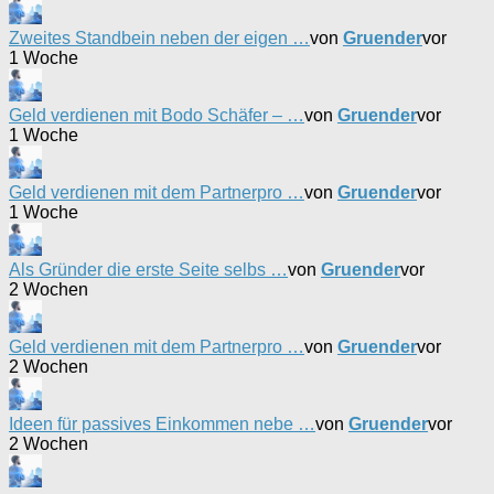
Zweites Standbein neben der eigen …
von
Gruender
vor
1 Woche
Geld verdienen mit Bodo Schäfer – …
von
Gruender
vor
1 Woche
Geld verdienen mit dem Partnerpro …
von
Gruender
vor
1 Woche
Als Gründer die erste Seite selbs …
von
Gruender
vor
2 Wochen
Geld verdienen mit dem Partnerpro …
von
Gruender
vor
2 Wochen
Ideen für passives Einkommen nebe …
von
Gruender
vor
2 Wochen