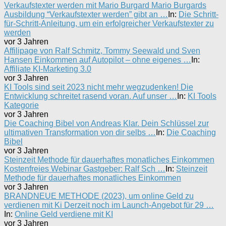
Verkaufstexter werden mit Mario Burgard Mario Burgards
Ausbildung “Verkaufstexter werden” gibt an …
In:
Die Schritt-
für-Schritt-Anleitung, um ein erfolgreicher Verkaufstexter zu
werden
vor 3 Jahren
Affilipage von Ralf Schmitz, Tommy Seewald und Sven
Hansen Einkommen auf Autopilot – ohne eigenes …
In:
Affiliate KI-Marketing 3.0
vor 3 Jahren
KI Tools sind seit 2023 nicht mehr wegzudenken! Die
Entwicklung schreitet rasend voran. Auf unser …
In:
KI Tools
Kategorie
vor 3 Jahren
Die Coaching Bibel von Andreas Klar. Dein Schlüssel zur
ultimativen Transformation von dir selbs …
In:
Die Coaching
Bibel
vor 3 Jahren
Steinzeit Methode für dauerhaftes monatliches Einkommen
Kostenfreies Webinar Gastgeber: Ralf Sch …
In:
Steinzeit
Methode für dauerhaftes monatliches Einkommen
vor 3 Jahren
BRANDNEUE METHODE (2023), um online Geld zu
verdienen mit Ki Derzeit noch im Launch-Angebot für 29 …
In:
Online Geld verdiene mit KI
vor 3 Jahren