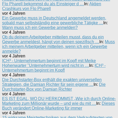
Flo Pharell bekommst du als Einsteiger d …
In:
Aktien
Crashkurs von Flo Pharell
vor 4 Jahren
Ein Gewerbe muss in Deutschland angemeldet werden,
sobald man selbstständig eine gewerbliche Tätigke …
In:
Wann muss ich ein Gewerbe anmelden?
vor 4 Jahren
Ob du deinem Arbeitgeber mitteilen musst, dass du ein
Gewerbe anmeldest, hängt von deinen spezifisch …
In:
Muss
ich meinem Arbeitgeber mitteilen, wenn ich ein Gewerbe
anmelde?
vor 4 Jahren
ICH³ - Unternehmertum beginnt im Kopf! mit Meike
Hohenwarter "Unternehmertum wird nicht in …
In:
ICH³ -
Unternehmertum beginnt im Kopf!
vor 4 Jahren
Die Durchstarter-Box enthält die exakten universellen
Strategien, die Damian Richter für sein eigene …
In:
Die
Durchstarter-Box von Damian Richter
vor 4 Jahren
ES IST EGAL, WO DU HERKOMMST „Wie ich durch Online-
Marketing zum Millionär wurde – und wie du mit …
In:
Dieses
Buch verändert Online-Marketing für immer
vor 4 Jahren
15 wirksame Meistertechniken aus dem Verkaufstexten von