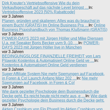
Dirk Kreuter's Vertriebsoffensive Wie du dein
Verkaufsgeschäft auf das nächste Level bringst …
In:
Vertriebsoffensive 2023 [50% Rabattcode]
vor 3 Jahren
Planen, gründen und skalieren: Alles was du brauchst in
einem Buch! (GRATIS) Im Online Business Pra …
In:
Online
Business Praxishandbuch von Thomas Klußmann (GRATIS)
vor 3 Jahren
POWER-DAYS 2023 mit Jürgen Höller und Mike Dierssen
U.a. mit Speaker Boris Becker uvm 9.-10. …
In:
POWER-
DAYS 2023 mit Jürgen Höller live in München
vor 3 Jahren
BEDINGUNGSLOSE FINANZIELLE FREIHEIT von Lars
Pilawski Kostenlos & Automatisiert Online Geld ve …
In:
Kostenlos & Automatisiert Online Geld verdienen
vor 3 Jahren
Super Affiliate System Nie mehr Sperrungen auf Facebook,
in Foren & Co! Launch Anfang März 202 …
In:
Nie mehr
Sperrungen auf Facebook, in Foren & Co!
vor 3 Jahren
Wie dank gezielter Psychologie dein Businessdurch die
Decke geht. Es reicht heute nicht mehr aus, e …
In:
Wie dank
gezielter Psychologie dein Business durch die Decke geht.
vor 3 Jahren
Aktien Crashkurs von Flo Pharell Im Aktien Crashkurs von