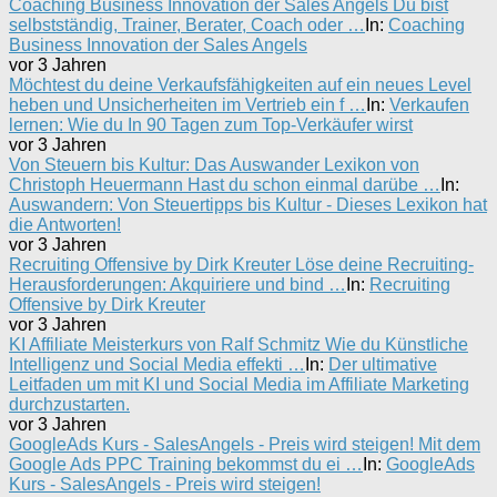
Coaching Business Innovation der Sales Angels Du bist
selbstständig, Trainer, Berater, Coach oder …
In:
Coaching
Business Innovation der Sales Angels
vor 3 Jahren
Möchtest du deine Verkaufsfähigkeiten auf ein neues Level
heben und Unsicherheiten im Vertrieb ein f …
In:
Verkaufen
lernen: Wie du In 90 Tagen zum Top-Verkäufer wirst
vor 3 Jahren
Von Steuern bis Kultur: Das Auswander Lexikon von
Christoph Heuermann Hast du schon einmal darübe …
In:
Auswandern: Von Steuertipps bis Kultur - Dieses Lexikon hat
die Antworten!
vor 3 Jahren
Recruiting Offensive by Dirk Kreuter Löse deine Recruiting-
Herausforderungen: Akquiriere und bind …
In:
Recruiting
Offensive by Dirk Kreuter
vor 3 Jahren
KI Affiliate Meisterkurs von Ralf Schmitz Wie du Künstliche
Intelligenz und Social Media effekti …
In:
Der ultimative
Leitfaden um mit KI und Social Media im Affiliate Marketing
durchzustarten.
vor 3 Jahren
GoogleAds Kurs - SalesAngels - Preis wird steigen! Mit dem
Google Ads PPC Training bekommst du ei …
In:
GoogleAds
Kurs - SalesAngels - Preis wird steigen!