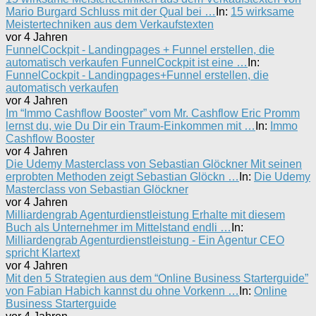
Mario Burgard Schluss mit der Qual bei …
In:
15 wirksame
Meistertechniken aus dem Verkaufstexten
vor 4 Jahren
FunnelCockpit - Landingpages + Funnel erstellen, die
automatisch verkaufen FunnelCockpit ist eine …
In:
FunnelCockpit - Landingpages+Funnel erstellen, die
automatisch verkaufen
vor 4 Jahren
Im “Immo Cashflow Booster” vom Mr. Cashflow Eric Promm
lernst du, wie Du Dir ein Traum-Einkommen mit …
In:
Immo
Cashflow Booster
vor 4 Jahren
Die Udemy Masterclass von Sebastian Glöckner Mit seinen
erprobten Methoden zeigt Sebastian Glöckn …
In:
Die Udemy
Masterclass von Sebastian Glöckner
vor 4 Jahren
Milliardengrab Agenturdienstleistung Erhalte mit diesem
Buch als Unternehmer im Mittelstand endli …
In:
Milliardengrab Agenturdienstleistung - Ein Agentur CEO
spricht Klartext
vor 4 Jahren
Mit den 5 Strategien aus dem “Online Business Starterguide”
von Fabian Habich kannst du ohne Vorkenn …
In:
Online
Business Starterguide