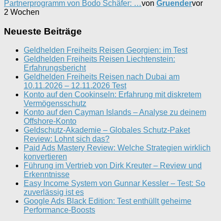
Partnerprogramm von Bodo Schäfer: …
von
Gruender
vor
2 Wochen
Neueste Beiträge
Geldhelden Freiheits Reisen Georgien: im Test
Geldhelden Freiheits Reisen Liechtenstein:
Erfahrungsbericht
Geldhelden Freiheits Reisen nach Dubai am
10.11.2026 – 12.11.2026 Test
Konto auf den Cookinseln: Erfahrung mit diskretem
Vermögensschutz
Konto auf den Cayman Islands – Analyse zu deinem
Offshore-Konto
Geldschutz-Akademie – Globales Schutz-Paket
Review: Lohnt sich das?
Paid Ads Mastery Review: Welche Strategien wirklich
konvertieren
Führung im Vertrieb von Dirk Kreuter – Review und
Erkenntnisse
Easy Income System von Gunnar Kessler – Test: So
zuverlässig ist es
Google Ads Black Edition: Test enthüllt geheime
Performance-Boosts