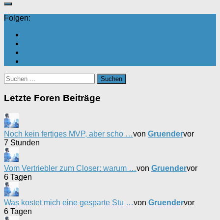
Folgen:
Suchen
nach:
Letzte Foren Beiträge
Noch kein fertiges MVP, aber scho …
von
Gruender
vor
7 Stunden
Vom Vertriebler zum Closer: warum …
von
Gruender
vor
6 Tagen
Was kostet mich eine gesparte Stu …
von
Gruender
vor
6 Tagen