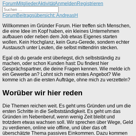
Forum-
Forum
Mitglieder
Aktivität
Anmelden
Registrieren
Navigation
Forum-
Forum
Beitragsübersicht: AndreasH
Breadcrumbs
Willkommen im Gründer Forum. Hier treffen sich Menschen,
-
die eine Idee im Kopf haben, ein kleines Unternehmen
Du
aufbauen oder neben dem Job etwas Eigenes starten
bist
wollen. Kein Hochglanz, kein Guru-Gerede, sondern echter
hier:
Austausch unter Leuten, die selbst mittendrin stecken.
Egal ob du gerade erst überlegst, dich selbstständig zu
machen, oder schon Kunden hast: Du findest hier
Gesprächspartner, die deine Fragen kennen. Wie melde ich
ein Gewerbe an? Lohnt sich mein erstes Angebot? Wie
komme ich an die ersten Aufträge, ohne mich zu verzetteln?
Worüber wir hier reden
Die Themen reichen weit. Es geht ums Gründen und um die
ersten Schritte in die Selbstständigkeit. Es geht um das
Gründen im Nebenberuf, wenn wenig Zeit bleibt und
trotzdem etwas wachsen soll. Wir sprechen über Wege, Geld
zu verdienen, online wie offline, und über das oft
überschätzte Thema passives Einkommen. Dazu kommen