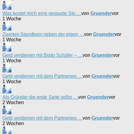
Was kostet mich eine gesparte Stu …
von
Gruender
vor
1 Woche
Zweites Standbein neben der eigen …
von
Gruender
vor
1 Woche
Geld verdienen mit Bodo Schäfer – …
von
Gruender
vor
1 Woche
Geld verdienen mit dem Partnerpro …
von
Gruender
vor
1 Woche
Als Gründer die erste Seite selbs …
von
Gruender
vor
2 Wochen
Geld verdienen mit dem Partnerpro …
von
Gruender
vor
2 Wochen