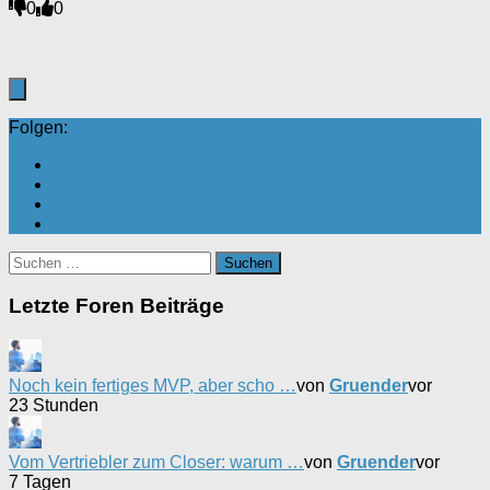
Anklicken
Anklicken
0
0
für
für
Daumen
Daumen
nach
nach
unten.
oben.
Folgen:
Suchen
nach:
Letzte Foren Beiträge
Noch kein fertiges MVP, aber scho …
von
Gruender
vor
23 Stunden
Vom Vertriebler zum Closer: warum …
von
Gruender
vor
7 Tagen