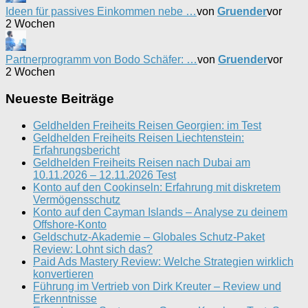
Ideen für passives Einkommen nebe …
von
Gruender
vor
2 Wochen
Partnerprogramm von Bodo Schäfer: …
von
Gruender
vor
2 Wochen
Neueste Beiträge
Geldhelden Freiheits Reisen Georgien: im Test
Geldhelden Freiheits Reisen Liechtenstein:
Erfahrungsbericht
Geldhelden Freiheits Reisen nach Dubai am
10.11.2026 – 12.11.2026 Test
Konto auf den Cookinseln: Erfahrung mit diskretem
Vermögensschutz
Konto auf den Cayman Islands – Analyse zu deinem
Offshore-Konto
Geldschutz-Akademie – Globales Schutz-Paket
Review: Lohnt sich das?
Paid Ads Mastery Review: Welche Strategien wirklich
konvertieren
Führung im Vertrieb von Dirk Kreuter – Review und
Erkenntnisse