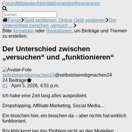
Forum-
Forum
Mitglieder
Aktivität
Anmelden
Registrieren
Navigation
Forum-
Forum
Geld verdienen: Online Geld verdienen
Der
Breadcrumbs
Unterschied zwischen „versuch …
-
Bitte
Anmelden
oder
Registrieren
, um Beiträge und Themen
Du
zu erstellen.
bist
hier:
Der Unterschied zwischen
„versuchen“ und „funktionieren“
selbststaendigmachen24
@selbststaendigmachen24
24 Beiträge
#1
· April 5, 2026, 4:51 p.m.
Ich habe eine Zeit lang alles ausprobiert.
Dropshipping, Affiliate-Marketing, Social Media…
Ein bisschen hier, ein bisschen da – aber nichts hat wirklich
funktioniert.
Rückblickend lag das Problem nicht an den Modellen,