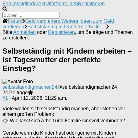
Forum-
Forum
Mitglieder
Aktivität
Anmelden
Registrieren
Navigation
Forum-
Forum
Geld verdienen: Weitere Ideen zum Geld
Breadcrumbs
verdienen
Selbstständig mit Kindern arbeite …
-
Bitte
Anmelden
oder
Registrieren
, um Beiträge und Themen
Du
zu erstellen.
bist
hier:
Selbstständig mit Kindern arbeiten –
ist Tagesmutter der perfekte
Einstieg?
selbststaendigmachen24
@selbststaendigmachen24
24 Beiträge
#1
· April 12, 2026, 11:29 a.m.
Viele wollen sich selbstständig machen, aber stehen vor
einem großen Problem:
👉 Wie lässt sich Arbeit und Familie sinnvoll verbinden?
Gerade wenn du Kinder hast oder gerne mit Kindern