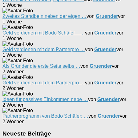
1 Woche
Zweites Standbein neben der eigen …
von
Gruender
vor
1 Woche
Geld verdienen mit Bodo Schäfer – …
von
Gruender
vor
1 Woche
Geld verdienen mit dem Partnerpro …
von
Gruender
vor
1 Woche
Als Gründer die erste Seite selbs …
von
Gruender
vor
2 Wochen
Geld verdienen mit dem Partnerpro …
von
Gruender
vor
2 Wochen
Ideen für passives Einkommen nebe …
von
Gruender
vor
2 Wochen
Partnerprogramm von Bodo Schäfer: …
von
Gruender
vor
2 Wochen
Neueste Beiträge