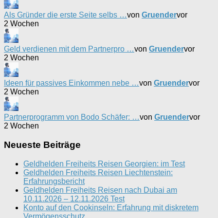
Als Gründer die erste Seite selbs …
von
Gruender
vor
2 Wochen
Geld verdienen mit dem Partnerpro …
von
Gruender
vor
2 Wochen
Ideen für passives Einkommen nebe …
von
Gruender
vor
2 Wochen
Partnerprogramm von Bodo Schäfer: …
von
Gruender
vor
2 Wochen
Neueste Beiträge
Geldhelden Freiheits Reisen Georgien: im Test
Geldhelden Freiheits Reisen Liechtenstein:
Erfahrungsbericht
Geldhelden Freiheits Reisen nach Dubai am
10.11.2026 – 12.11.2026 Test
Konto auf den Cookinseln: Erfahrung mit diskretem
Vermögensschutz