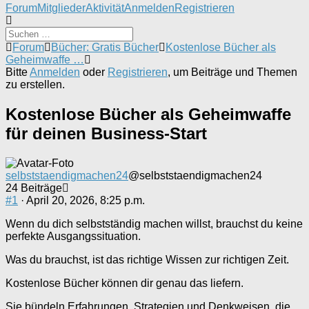
Forum-
Forum
Mitglieder
Aktivität
Anmelden
Registrieren
Navigation
Forum-
Forum
Bücher: Gratis Bücher
Kostenlose Bücher als
Breadcrumbs
Geheimwaffe …
-
Bitte
Anmelden
oder
Registrieren
, um Beiträge und Themen
Du
zu erstellen.
bist
hier:
Kostenlose Bücher als Geheimwaffe
für deinen Business-Start
selbststaendigmachen24
@selbststaendigmachen24
24 Beiträge
#1
· April 20, 2026, 8:25 p.m.
Wenn du dich selbstständig machen willst, brauchst du keine
perfekte Ausgangssituation.
Was du brauchst, ist das richtige Wissen zur richtigen Zeit.
Kostenlose Bücher können dir genau das liefern.
Sie bündeln Erfahrungen, Strategien und Denkweisen, die