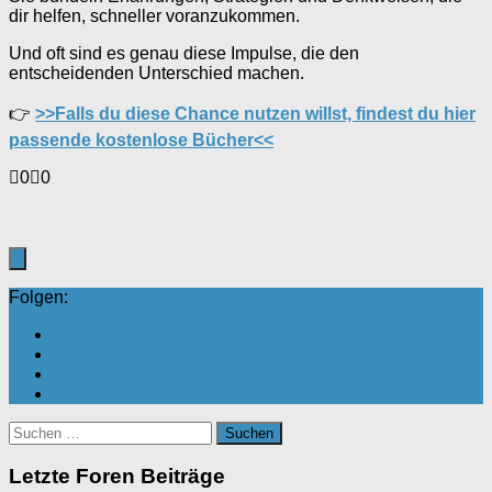
dir helfen, schneller voranzukommen.
Und oft sind es genau diese Impulse, die den
entscheidenden Unterschied machen.
👉
>>Falls du diese Chance nutzen willst, findest du hier
passende kostenlose Bücher<<
Anklicken
Anklicken
0
0
für
für
Daumen
Daumen
nach
nach
unten.
oben.
Folgen:
Suchen
nach:
Letzte Foren Beiträge