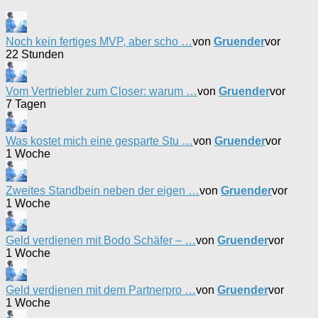
Noch kein fertiges MVP, aber scho …
von
Gruender
vor
22 Stunden
Vom Vertriebler zum Closer: warum …
von
Gruender
vor
7 Tagen
Was kostet mich eine gesparte Stu …
von
Gruender
vor
1 Woche
Zweites Standbein neben der eigen …
von
Gruender
vor
1 Woche
Geld verdienen mit Bodo Schäfer – …
von
Gruender
vor
1 Woche
Geld verdienen mit dem Partnerpro …
von
Gruender
vor
1 Woche