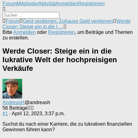
Forum-
Forum
Mitglieder
Aktivität
Anmelden
Registrieren
Navigation
Forum-
Forum
Geld verdienen: Zuhause Geld verdienen
Werde
Breadcrumbs
Closer: Steige ein in die l …
-
Bitte
Anmelden
oder
Registrieren
, um Beiträge und Themen
Du
zu erstellen.
bist
hier:
Werde Closer: Steige ein in die
lukrative Welt der hochpreisigen
Verkäufe
AndreasH
@andreash
56 Beiträge
#1
· April 12, 2023, 3:37 p.m.
Suchst du nach einer Karriere, die zu lukrativen finanziellen
Gewinnen führen kann?