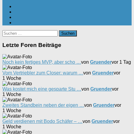
Suchen
nach:
Letzte Foren Beiträge
Noch kein fertiges MVP, aber scho …
von
Gruender
vor 1 Tag
Vom Vertriebler zum Closer: warum …
von
Gruender
vor
1 Woche
Was kostet mich eine gesparte Stu …
von
Gruender
vor
1 Woche
Zweites Standbein neben der eigen …
von
Gruender
vor
1 Woche
Geld verdienen mit Bodo Schäfer – …
von
Gruender
vor
1 Woche