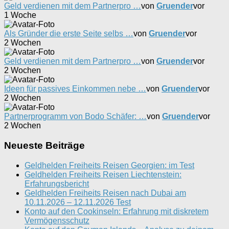
Geld verdienen mit dem Partnerpro …
von
Gruender
vor
1 Woche
Als Gründer die erste Seite selbs …
von
Gruender
vor
2 Wochen
Geld verdienen mit dem Partnerpro …
von
Gruender
vor
2 Wochen
Ideen für passives Einkommen nebe …
von
Gruender
vor
2 Wochen
Partnerprogramm von Bodo Schäfer: …
von
Gruender
vor
2 Wochen
Neueste Beiträge
Geldhelden Freiheits Reisen Georgien: im Test
Geldhelden Freiheits Reisen Liechtenstein:
Erfahrungsbericht
Geldhelden Freiheits Reisen nach Dubai am
10.11.2026 – 12.11.2026 Test
Konto auf den Cookinseln: Erfahrung mit diskretem
Vermögensschutz