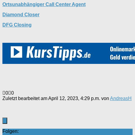
Ortsunabhängiger Call Center Agent
Diamond Closer
DFG Closing
Anklicken
Anklicken
0
0
für
für
Zuletzt bearbeitet am April 12, 2023, 4:29 p.m. von
AndreasH
Daumen
Daumen
nach
nach
unten.
oben.
Folgen: