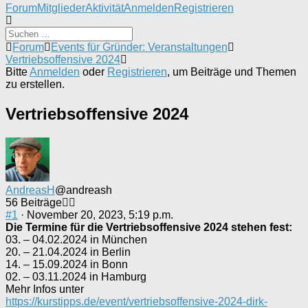
Forum-
Forum
Mitglieder
Aktivität
Anmelden
Registrieren
Navigation
Forum-
Forum
Events für Gründer: Veranstaltungen
Breadcrumbs
Vertriebsoffensive 2024
-
Bitte
Anmelden
oder
Registrieren
, um Beiträge und Themen
Du
zu erstellen.
bist
hier:
Vertriebsoffensive 2024
AndreasH
@andreash
56 Beiträge
#1
· November 20, 2023, 5:19 p.m.
Die Termine für die Vertriebsoffensive 2024 stehen fest:
03. – 04.02.2024 in München
20. – 21.04.2024 in Berlin
14. – 15.09.2024 in Bonn
02. – 03.11.2024 in Hamburg
Mehr Infos unter
https://kurstipps.de/event/vertriebsoffensive-2024-dirk-