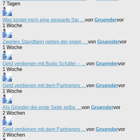
7 Tagen
Was kostet mich eine gesparte Stu …
von
Gruender
vor
1 Woche
Zweites Standbein neben der eigen …
von
Gruender
vor
1 Woche
Geld verdienen mit Bodo Schäfer – …
von
Gruender
vor
1 Woche
Geld verdienen mit dem Partnerpro …
von
Gruender
vor
1 Woche
Als Gründer die erste Seite selbs …
von
Gruender
vor
2 Wochen
Geld verdienen mit dem Partnerpro …
von
Gruender
vor
2 Wochen