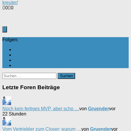
kreuter/
Anklicken
Anklicken
0
0
für
für
Daumen
Daumen
nach
nach
unten.
oben.
Folgen:
Suchen
nach:
Letzte Foren Beiträge
Noch kein fertiges MVP, aber scho …
von
Gruender
vor
22 Stunden
Vom Vertriebler zum Closer: warum …
von
Gruender
vor