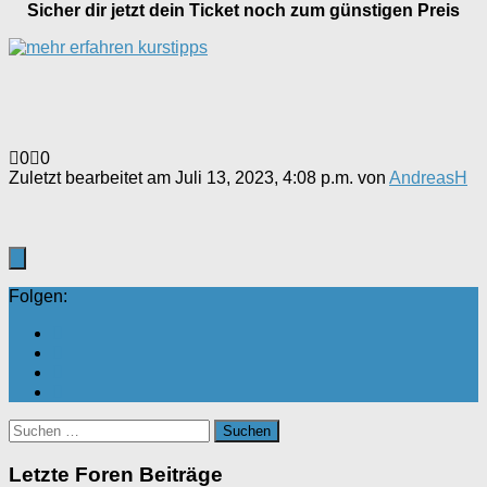
Sicher dir jetzt dein Ticket noch zum günstigen Preis
Anklicken
Anklicken
0
0
für
für
Zuletzt bearbeitet am Juli 13, 2023, 4:08 p.m. von
AndreasH
Daumen
Daumen
nach
nach
unten.
oben.
Folgen:
Suchen
nach:
Letzte Foren Beiträge