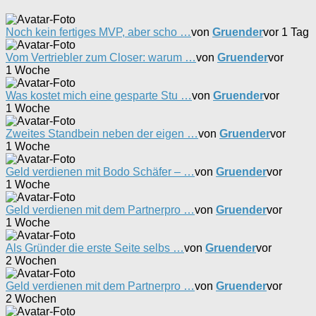
Noch kein fertiges MVP, aber scho …
von
Gruender
vor 1 Tag
Vom Vertriebler zum Closer: warum …
von
Gruender
vor
1 Woche
Was kostet mich eine gesparte Stu …
von
Gruender
vor
1 Woche
Zweites Standbein neben der eigen …
von
Gruender
vor
1 Woche
Geld verdienen mit Bodo Schäfer – …
von
Gruender
vor
1 Woche
Geld verdienen mit dem Partnerpro …
von
Gruender
vor
1 Woche
Als Gründer die erste Seite selbs …
von
Gruender
vor
2 Wochen
Geld verdienen mit dem Partnerpro …
von
Gruender
vor
2 Wochen