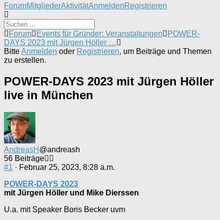
Forum-
Forum
Mitglieder
Aktivität
Anmelden
Registrieren
Navigation
Forum-
Forum
Events für Gründer: Veranstaltungen
POWER-
Breadcrumbs
DAYS 2023 mit Jürgen Höller …
-
Bitte
Anmelden
oder
Registrieren
, um Beiträge und Themen
Du
zu erstellen.
bist
hier:
POWER-DAYS 2023 mit Jürgen Höller
live in München
AndreasH
@andreash
56 Beiträge
#1
· Februar 25, 2023, 8:28 a.m.
POWER-DAYS 2023
mit Jürgen Höller und Mike Dierssen
U.a. mit Speaker Boris Becker uvm