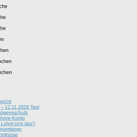
che
che
che
en
chen
ochen
ochen
ericht
– 12.11.2026 Test
rmögensschutz
shore-Konto
Lohnt sich das?
nvertieren
nntnisse