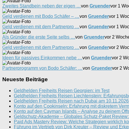
Zweites Standbein neben der eigen …
von
Gruender
vor 1 Wo
Geld verdienen mit Bodo Schäfer – …
von
Gruender
vor 1 Wo
Geld verdienen mit dem Partnerpro …
von
Gruender
vor 1 Wo
Als Gründer die erste Seite selbs …
von
Gruender
vor 2 Woch
Geld verdienen mit dem Partnerpro …
von
Gruender
vor 2 Wo
Ideen für passives Einkommen nebe …
von
Gruender
vor 2 W
Partnerprogramm von Bodo Schäfer: …
von
Gruender
vor 2 W
Neueste Beiträge
Geldhelden Freiheits Reisen Georgien: im Test
Geldhelden Freiheits Reisen Liechtenstein: Erfahrungsb
Geldhelden Freiheits Reisen nach Dubai am 10.11.2026 
Konto auf den Cookinseln: Erfahrung mit diskretem Ve
Konto auf den Cayman Islands – Analyse zu deinem Off
Geldschutz-Akademie – Globales Schutz-Paket Review: 
Paid Ads Mastery Review: Welche Strategien wirklich ko
Führung im Vertrieb von Dirk Kreuter – Review und Erke