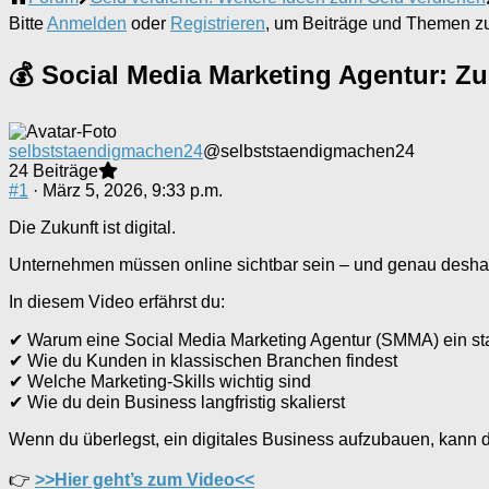
Breadcrumbs
Bitte
Anmelden
oder
Registrieren
, um Beiträge und Themen zu 
-
Du
💰 Social Media Marketing Agentur: Z
bist
hier:
selbststaendigmachen24
@selbststaendigmachen24
24 Beiträge
#1
· März 5, 2026, 9:33 p.m.
Die Zukunft ist digital.
Unternehmen müssen online sichtbar sein – und genau deshalb
In diesem Video erfährst du:
✔ Warum eine Social Media Marketing Agentur (SMMA) ein st
✔ Wie du Kunden in klassischen Branchen findest
✔ Welche Marketing-Skills wichtig sind
✔ Wie du dein Business langfristig skalierst
Wenn du überlegst, ein digitales Business aufzubauen, kann 
👉
>>Hier geht’s zum Video<<