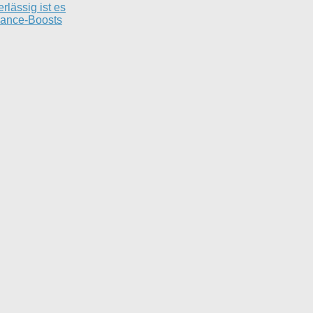
lässig ist es
rmance-Boosts