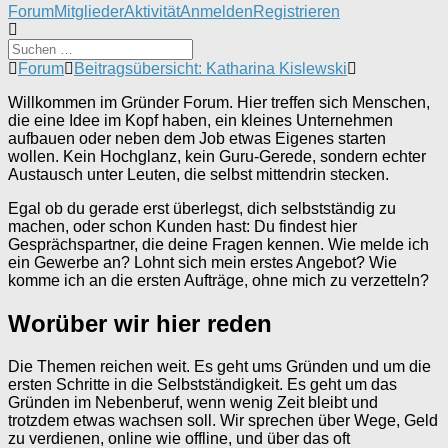
Forum-
Forum
Mitglieder
Aktivität
Anmelden
Registrieren
Navigation
Forum-
Forum
Beitragsübersicht: Katharina Kislewski
Breadcrumbs
Willkommen im Gründer Forum. Hier treffen sich Menschen,
-
die eine Idee im Kopf haben, ein kleines Unternehmen
Du
aufbauen oder neben dem Job etwas Eigenes starten
bist
wollen. Kein Hochglanz, kein Guru-Gerede, sondern echter
hier:
Austausch unter Leuten, die selbst mittendrin stecken.
Egal ob du gerade erst überlegst, dich selbstständig zu
machen, oder schon Kunden hast: Du findest hier
Gesprächspartner, die deine Fragen kennen. Wie melde ich
ein Gewerbe an? Lohnt sich mein erstes Angebot? Wie
komme ich an die ersten Aufträge, ohne mich zu verzetteln?
Worüber wir hier reden
Die Themen reichen weit. Es geht ums Gründen und um die
ersten Schritte in die Selbstständigkeit. Es geht um das
Gründen im Nebenberuf, wenn wenig Zeit bleibt und
trotzdem etwas wachsen soll. Wir sprechen über Wege, Geld
zu verdienen, online wie offline, und über das oft