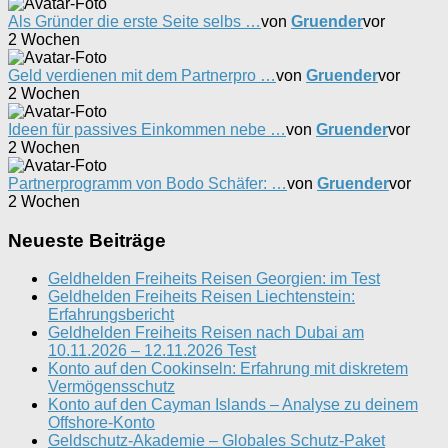
Als Gründer die erste Seite selbs …
von
Gruender
vor
2 Wochen
Geld verdienen mit dem Partnerpro …
von
Gruender
vor
2 Wochen
Ideen für passives Einkommen nebe …
von
Gruender
vor
2 Wochen
Partnerprogramm von Bodo Schäfer: …
von
Gruender
vor
2 Wochen
Neueste Beiträge
Geldhelden Freiheits Reisen Georgien: im Test
Geldhelden Freiheits Reisen Liechtenstein:
Erfahrungsbericht
Geldhelden Freiheits Reisen nach Dubai am
10.11.2026 – 12.11.2026 Test
Konto auf den Cookinseln: Erfahrung mit diskretem
Vermögensschutz
Konto auf den Cayman Islands – Analyse zu deinem
Offshore-Konto
Geldschutz-Akademie – Globales Schutz-Paket