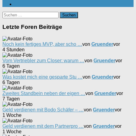
Suchen
nach:
Letzte Foren Beiträge
Noch kein fertiges MVP, aber scho …
von
Gruender
vor
4 Stunden
Vom Vertriebler zum Closer: warum …
von
Gruender
vor
6 Tagen
Was kostet mich eine gesparte Stu …
von
Gruender
vor
6 Tagen
Zweites Standbein neben der eigen …
von
Gruender
vor
7 Tagen
Geld verdienen mit Bodo Schäfer – …
von
Gruender
vor
1 Woche
Geld verdienen mit dem Partnerpro …
von
Gruender
vor
1 Woche