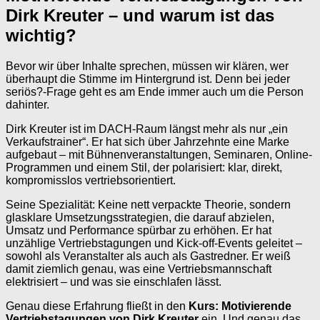
Dirk Kreuter – und warum ist das
wichtig?
Bevor wir über Inhalte sprechen, müssen wir klären, wer
überhaupt die Stimme im Hintergrund ist. Denn bei jeder
seriös?-Frage geht es am Ende immer auch um die Person
dahinter.
Dirk Kreuter ist im DACH-Raum längst mehr als nur „ein
Verkaufstrainer“. Er hat sich über Jahrzehnte eine Marke
aufgebaut – mit Bühnenveranstaltungen, Seminaren, Online-
Programmen und einem Stil, der polarisiert: klar, direkt,
kompromisslos vertriebsorientiert.
Seine Spezialität: Keine nett verpackte Theorie, sondern
glasklare Umsetzungsstrategien, die darauf abzielen,
Umsatz und Performance spürbar zu erhöhen. Er hat
unzählige Vertriebstagungen und Kick-off-Events geleitet –
sowohl als Veranstalter als auch als Gastredner. Er weiß
damit ziemlich genau, was eine Vertriebsmannschaft
elektrisiert – und was sie einschlafen lässt.
Genau diese Erfahrung fließt in den
Kurs: Motivierende
Vertriebstagungen von Dirk Kreuter
ein. Und genau das