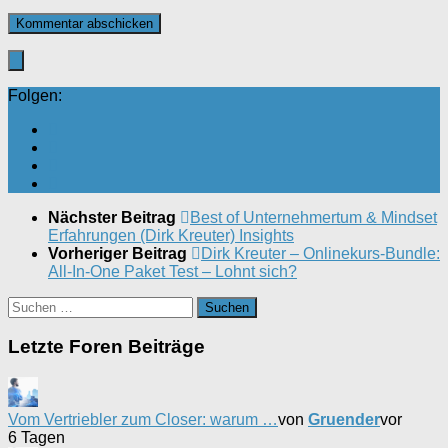
Folgen:
Nächster Beitrag
Best of Unternehmertum & Mindset
Erfahrungen (Dirk Kreuter) Insights
Vorheriger Beitrag
Dirk Kreuter – Onlinekurs-Bundle:
All-In-One Paket Test – Lohnt sich?
Suchen
nach:
Letzte Foren Beiträge
Vom Vertriebler zum Closer: warum …
von
Gruender
vor
6 Tagen