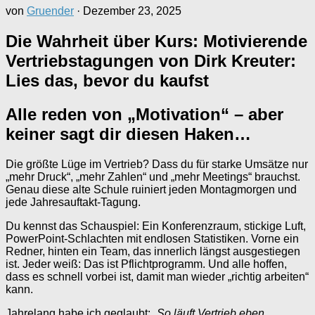
von
Gruender
·
Dezember 23, 2025
Die Wahrheit über Kurs: Motivierende
Vertriebstagungen von Dirk Kreuter:
Lies das, bevor du kaufst
Alle reden von „Motivation“ – aber
keiner sagt dir diesen Haken…
Die größte Lüge im Vertrieb? Dass du für starke Umsätze nur
„mehr Druck“, „mehr Zahlen“ und „mehr Meetings“ brauchst.
Genau diese alte Schule ruiniert jeden Montagmorgen und
jede Jahresauftakt-Tagung.
Du kennst das Schauspiel: Ein Konferenzraum, stickige Luft,
PowerPoint-Schlachten mit endlosen Statistiken. Vorne ein
Redner, hinten ein Team, das innerlich längst ausgestiegen
ist. Jeder weiß: Das ist Pflichtprogramm. Und alle hoffen,
dass es schnell vorbei ist, damit man wieder „richtig arbeiten“
kann.
Jahrelang habe ich geglaubt:
„So läuft Vertrieb eben.