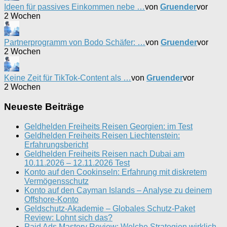
Ideen für passives Einkommen nebe …
von
Gruender
vor
2 Wochen
Partnerprogramm von Bodo Schäfer: …
von
Gruender
vor
2 Wochen
Keine Zeit für TikTok-Content als …
von
Gruender
vor
2 Wochen
Neueste Beiträge
Geldhelden Freiheits Reisen Georgien: im Test
Geldhelden Freiheits Reisen Liechtenstein:
Erfahrungsbericht
Geldhelden Freiheits Reisen nach Dubai am
10.11.2026 – 12.11.2026 Test
Konto auf den Cookinseln: Erfahrung mit diskretem
Vermögensschutz
Konto auf den Cayman Islands – Analyse zu deinem
Offshore-Konto
Geldschutz-Akademie – Globales Schutz-Paket
Review: Lohnt sich das?
Paid Ads Mastery Review: Welche Strategien wirklich