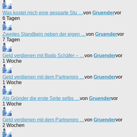
Was kostet mich eine gesparte Stu …
von
Gruender
vor
6 Tagen
Zweites Standbein neben der eigen …
von
Gruender
vor
7 Tagen
Geld verdienen mit Bodo Schäfer – …
von
Gruender
vor
1 Woche
Geld verdienen mit dem Partnerpro …
von
Gruender
vor
1 Woche
Als Gründer die erste Seite selbs …
von
Gruender
vor
1 Woche
Geld verdienen mit dem Partnerpro …
von
Gruender
vor
2 Wochen