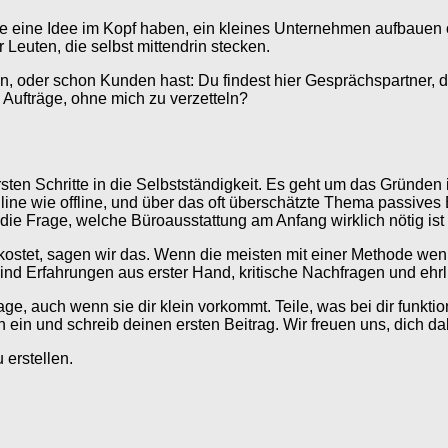
ie eine Idee im Kopf haben, ein kleines Unternehmen aufbauen
Leuten, die selbst mittendrin stecken.
hen, oder schon Kunden hast: Du findest hier Gesprächspartner
Aufträge, ohne mich zu verzetteln?
ten Schritte in die Selbstständigkeit. Es geht um das Gründen
nline wie offline, und über das oft überschätzte Thema passi
die Frage, welche Büroausstattung am Anfang wirklich nötig ist
 kostet, sagen wir das. Wenn die meisten mit einer Methode wen
 sind Erfahrungen aus erster Hand, kritische Nachfragen und eh
e, auch wenn sie dir klein vorkommt. Teile, was bei dir funkti
h ein und schreib deinen ersten Beitrag. Wir freuen uns, dich 
erstellen.