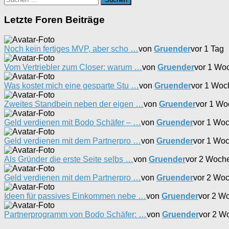
nach:
Letzte Foren Beiträge
Noch kein fertiges MVP, aber scho …
von
Gruender
vor 1 Tag
Vom Vertriebler zum Closer: warum …
von
Gruender
vor 1 Wo
Was kostet mich eine gesparte Stu …
von
Gruender
vor 1 Woc
Zweites Standbein neben der eigen …
von
Gruender
vor 1 Wo
Geld verdienen mit Bodo Schäfer – …
von
Gruender
vor 1 Wo
Geld verdienen mit dem Partnerpro …
von
Gruender
vor 1 Wo
Als Gründer die erste Seite selbs …
von
Gruender
vor 2 Woch
Geld verdienen mit dem Partnerpro …
von
Gruender
vor 2 Wo
Ideen für passives Einkommen nebe …
von
Gruender
vor 2 W
Partnerprogramm von Bodo Schäfer: …
von
Gruender
vor 2 W