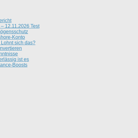
ericht
– 12.11.2026 Test
rmögensschutz
shore-Konto
Lohnt sich das?
nvertieren
nntnisse
lässig ist es
rmance-Boosts