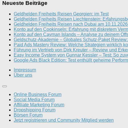
Neueste Beiträge
Geldhelden Freiheits Reisen Georgien: im Test
Geldhelden Freiheits Reisen Liechtenstein: Erfahrungsb
Geldhelden Freiheits Reisen nach Dubai am 10.11.2026 
Konto auf den Cookinseln: Erfahrung mit diskretem Ve
Konto auf den Cayman Islands – Analyse zu deinem Off
Geldschutz-Akademie – Globales Schutz-Paket Review: 
Paid Ads Mastery Review: Welche Strategien wirklich ko
Führung im Vertrieb von Dirk Kreuter – Review und Erke
Easy Income System von Gunnar Kessler – Test: So zuver
Google Ads Black Edition: Test enthüllt geheime Perfo
Impressum
Über uns
Online Business Forum
Social Media Forum
Affiliate Marketing Forum
Dropshipping Forum
Börsen Forum
Jetzt registrieren und Community Mitglied werden