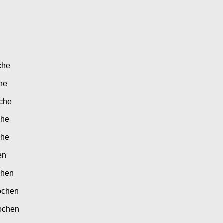
che
he
che
che
che
en
chen
ochen
ochen