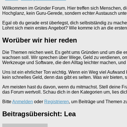
Breadcrumbs
Willkommen im Gründer Forum. Hier treffen sich Menschen, d
-
Hochglanz, kein Guru-Gerede, sondern echter Austausch unter 
Du
bist
Egal ob du gerade erst überlegst, dich selbstständig zu mac
hier:
Lohnt sich mein erstes Angebot? Wie komme ich an die ersten 
Worüber wir hier reden
Die Themen reichen weit. Es geht ums Gründen und um die ers
wachsen soll. Wir sprechen über Wege, Geld zu verdienen, o
Werkzeuge und Software, die den Alltag leichter machen, und 
Uns ist ein ehrlicher Ton wichtig. Wenn ein Weg viel Aufwand
kein schnelles Geld, denn das gibt es selten. Was wir bieten,
Am meisten hast du davon, wenn du mitmachst. Stell deine Frag
das Forum wertvoll. Schau dich in den Kategorien um, lies dic
Bitte
Anmelden
oder
Registrieren
, um Beiträge und Themen zu 
Beitragsübersicht: Lea