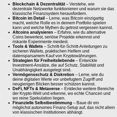
Blockchain & Dezentralität
– Verstehe, wie
dezentrale Netzwerke funktionieren und warum sie das
klassische Finanzsystem herausfordern.
Bitcoin im Detail
– Lerne, was Bitcoin einzigartig
macht, welche Rolle es in deinem Portfolio spielen
kann und welche Mythen du getrost vergessen kannst.
Altcoins analysieren
– Erfahre, wie du alternative
Coins bewertest, seriöse Projekte erkennst und
riskante Experimente meidest.
Tools & Wallets
– Schritt-für-Schritt-Anleitungen zu
sicheren Wallets, praktischen Helfern und
datensparsamem Kauf von Kryptowährungen.
Strategien für Freiheitsliebende
– Entwickle
Investment-Ansätze, die auf Schutz, Stabilität und
Unabhängigkeit ausgelegt sind.
Vermögensschutz & Diskretion
– Lerne, wie du
deine digitalen Werte vor unbefugtem Zugriff und
neugierigen Blicken besser schützen kannst.
DeFi, NFTs & Metaverse
– Entdecke weitere Bereiche
der Krypto-Welt und erkenne, wo echte Chancen und
wo reine Spekulation liegen.
Finanzielle Selbstbestimmung
– Baue dir ein
möglichst autonomes Finanz-Setup auf, das nicht allein
von klassischen Institutionen abhängt.