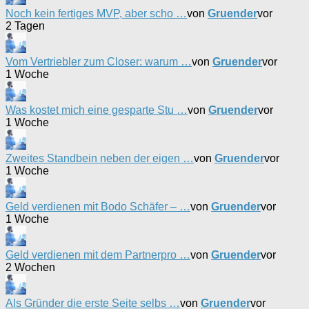
Noch kein fertiges MVP, aber scho …
von
Gruender
vor
2 Tagen
Vom Vertriebler zum Closer: warum …
von
Gruender
vor
1 Woche
Was kostet mich eine gesparte Stu …
von
Gruender
vor
1 Woche
Zweites Standbein neben der eigen …
von
Gruender
vor
1 Woche
Geld verdienen mit Bodo Schäfer – …
von
Gruender
vor
1 Woche
Geld verdienen mit dem Partnerpro …
von
Gruender
vor
2 Wochen
Als Gründer die erste Seite selbs …
von
Gruender
vor