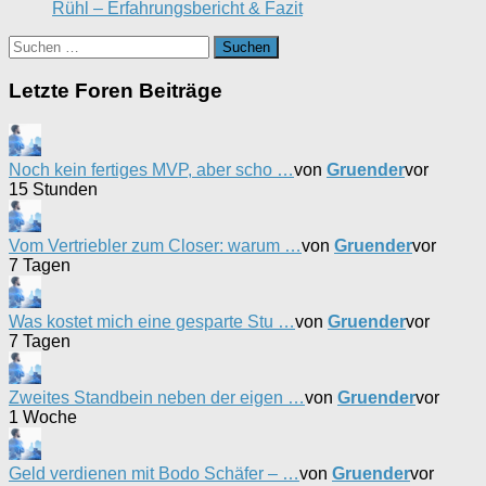
Rühl – Erfahrungsbericht & Fazit
Suchen
nach:
Letzte Foren Beiträge
Noch kein fertiges MVP, aber scho …
von
Gruender
vor
15 Stunden
Vom Vertriebler zum Closer: warum …
von
Gruender
vor
7 Tagen
Was kostet mich eine gesparte Stu …
von
Gruender
vor
7 Tagen
Zweites Standbein neben der eigen …
von
Gruender
vor
1 Woche
Geld verdienen mit Bodo Schäfer – …
von
Gruender
vor