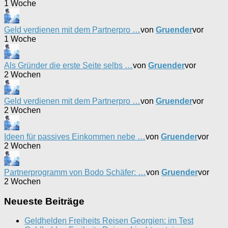
1 Woche
Geld verdienen mit dem Partnerpro …
von
Gruender
vor
1 Woche
Als Gründer die erste Seite selbs …
von
Gruender
vor
2 Wochen
Geld verdienen mit dem Partnerpro …
von
Gruender
vor
2 Wochen
Ideen für passives Einkommen nebe …
von
Gruender
vor
2 Wochen
Partnerprogramm von Bodo Schäfer: …
von
Gruender
vor
2 Wochen
Neueste Beiträge
Geldhelden Freiheits Reisen Georgien: im Test