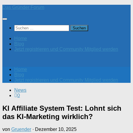
Zum
Das Gründer Forum
Inhalt
springen
Suchen
nach:
Home
Blog
Jetzt registrieren und Community Mitglied werden
Home
Blog
Jetzt registrieren und Community Mitglied werden
News
0
KI Affiliate System Test: Lohnt sich
das KI-Marketing wirklich?
von
Gruender
·
Dezember 10, 2025