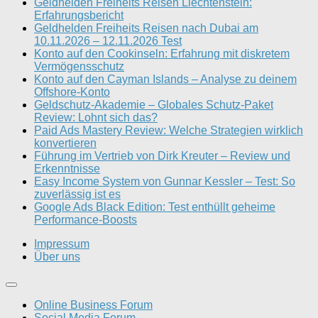
Geldhelden Freiheits Reisen Liechtenstein:
Erfahrungsbericht
Geldhelden Freiheits Reisen nach Dubai am
10.11.2026 – 12.11.2026 Test
Konto auf den Cookinseln: Erfahrung mit diskretem
Vermögensschutz
Konto auf den Cayman Islands – Analyse zu deinem
Offshore-Konto
Geldschutz-Akademie – Globales Schutz-Paket
Review: Lohnt sich das?
Paid Ads Mastery Review: Welche Strategien wirklich
konvertieren
Führung im Vertrieb von Dirk Kreuter – Review und
Erkenntnisse
Easy Income System von Gunnar Kessler – Test: So
zuverlässig ist es
Google Ads Black Edition: Test enthüllt geheime
Performance-Boosts
Impressum
Über uns
Online Business Forum
Social Media Forum