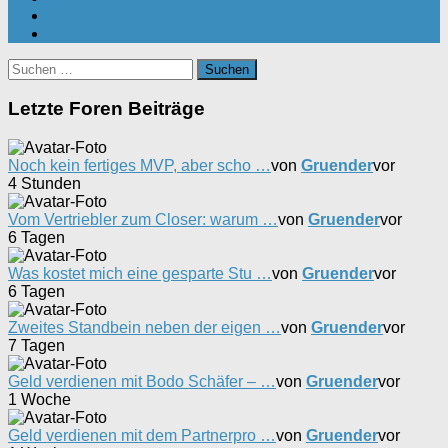
Suchen
nach:
Letzte Foren Beiträge
Noch kein fertiges MVP, aber scho …
von
Gruender
vor
4 Stunden
Vom Vertriebler zum Closer: warum …
von
Gruender
vor
6 Tagen
Was kostet mich eine gesparte Stu …
von
Gruender
vor
6 Tagen
Zweites Standbein neben der eigen …
von
Gruender
vor
7 Tagen
Geld verdienen mit Bodo Schäfer – …
von
Gruender
vor
1 Woche
Geld verdienen mit dem Partnerpro …
von
Gruender
vor