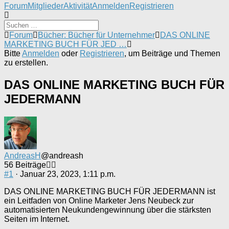
Forum-
Forum
Mitglieder
Aktivität
Anmelden
Registrieren
Navigation
Forum-
Forum
Bücher: Bücher für Unternehmer
DAS ONLINE
Breadcrumbs
MARKETING BUCH FÜR JED …
-
Bitte
Anmelden
oder
Registrieren
, um Beiträge und Themen
Du
zu erstellen.
bist
hier:
DAS ONLINE MARKETING BUCH FÜR
JEDERMANN
AndreasH
@andreash
56 Beiträge
#1
· Januar 23, 2023, 1:11 p.m.
DAS ONLINE MARKETING BUCH FÜR JEDERMANN ist
ein Leitfaden von Online Marketer Jens Neubeck zur
automatisierten Neukundengewinnung über die stärksten
Seiten im Internet.