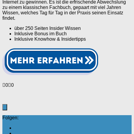
Internet zu gewinnen. Es ist die erfrischende Abwechslung
zu einem klassischen Fachbuch, gepaart mit viel Jahren
Wissen, welches Tag für Tag in der Praxis seinen Einsatz
findet.
über 250 Seiten Insider Wissen
Inklusive Bonus im Buch
Inklusive Knowhow & Insidertipps
Anklicken
Anklicken
0
0
für
für
Daumen
Daumen
nach
nach
unten.
oben.
Folgen: