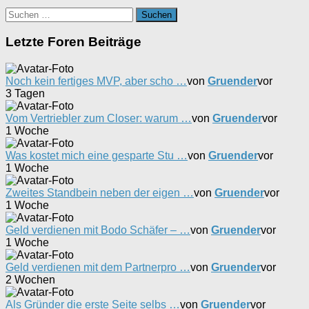
Suchen
nach:
Letzte Foren Beiträge
Noch kein fertiges MVP, aber scho …
von
Gruender
vor
3 Tagen
Vom Vertriebler zum Closer: warum …
von
Gruender
vor
1 Woche
Was kostet mich eine gesparte Stu …
von
Gruender
vor
1 Woche
Zweites Standbein neben der eigen …
von
Gruender
vor
1 Woche
Geld verdienen mit Bodo Schäfer – …
von
Gruender
vor
1 Woche
Geld verdienen mit dem Partnerpro …
von
Gruender
vor
2 Wochen
Als Gründer die erste Seite selbs …
von
Gruender
vor