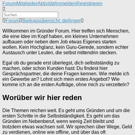
Forum-
Forum
Mitglieder
Aktivität
Anmelden
Registrieren
Navigation
Forum-
Forum
Beitragsübersicht: dellinger
Breadcrumbs
Willkommen im Gründer Forum. Hier treffen sich Menschen,
-
die eine Idee im Kopf haben, ein kleines Unternehmen
Du
aufbauen oder neben dem Job etwas Eigenes starten
bist
wollen. Kein Hochglanz, kein Guru-Gerede, sondern echter
hier:
Austausch unter Leuten, die selbst mittendrin stecken.
Egal ob du gerade erst überlegst, dich selbstständig zu
machen, oder schon Kunden hast: Du findest hier
Gesprächspartner, die deine Fragen kennen. Wie melde ich
ein Gewerbe an? Lohnt sich mein erstes Angebot? Wie
komme ich an die ersten Aufträge, ohne mich zu verzetteln?
Worüber wir hier reden
Die Themen reichen weit. Es geht ums Gründen und um die
ersten Schritte in die Selbstständigkeit. Es geht um das
Gründen im Nebenberuf, wenn wenig Zeit bleibt und
trotzdem etwas wachsen soll. Wir sprechen über Wege, Geld
zu verdienen, online wie offline, und über das oft