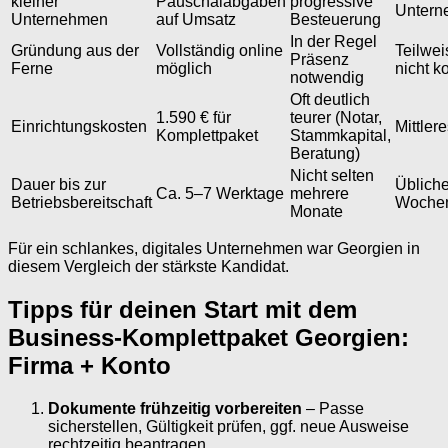
kleiner
Pauschalabgaben
progressive
Untern
Unternehmen
auf Umsatz
Besteuerung
In der Regel
Gründung aus der
Vollständig online
Teilwei
Präsenz
Ferne
möglich
nicht k
notwendig
Oft deutlich
1.590 € für
teurer (Notar,
Einrichtungskosten
Mittler
Komplettpaket
Stammkapital,
Beratung)
Nicht selten
Dauer bis zur
Übliche
Ca. 5–7 Werktage
mehrere
Betriebsbereitschaft
Woche
Monate
Für ein schlankes, digitales Unternehmen war Georgien in
diesem Vergleich der stärkste Kandidat.
Tipps für deinen Start mit dem
Business-Komplettpaket Georgien:
Firma + Konto
Dokumente frühzeitig vorbereiten
– Passe
sicherstellen, Gültigkeit prüfen, ggf. neue Ausweise
rechtzeitig beantragen.