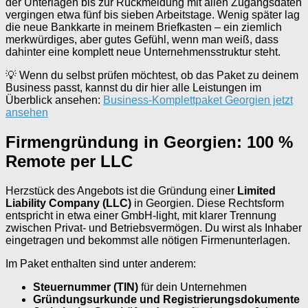
der Unterlagen bis zur Rückmeldung mit allen Zugangsdaten
vergingen etwa fünf bis sieben Arbeitstage. Wenig später lag
die neue Bankkarte in meinem Briefkasten – ein ziemlich
merkwürdiges, aber gutes Gefühl, wenn man weiß, dass
dahinter eine komplett neue Unternehmensstruktur steht.
💡 Wenn du selbst prüfen möchtest, ob das Paket zu deinem
Business passt, kannst du dir hier alle Leistungen im
Überblick ansehen:
Business-Komplettpaket Georgien jetzt
ansehen
Firmengründung in Georgien: 100 %
Remote per LLC
Herzstück des Angebots ist die Gründung einer
Limited
Liability Company (LLC)
in Georgien. Diese Rechtsform
entspricht in etwa einer GmbH-light, mit klarer Trennung
zwischen Privat- und Betriebsvermögen. Du wirst als Inhaber
eingetragen und bekommst alle nötigen Firmenunterlagen.
Im Paket enthalten sind unter anderem:
Steuernummer (TIN)
für dein Unternehmen
Gründungsurkunde und Registrierungsdokumente