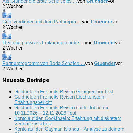
Als Gründer die erste Seite selbs …
von
Gruender
vor
2 Wochen
Geld verdienen mit dem Partnerpro …
von
Gruender
vor
2 Wochen
Ideen für passives Einkommen nebe …
von
Gruender
vor
2 Wochen
Partnerprogramm von Bodo Schäfer: …
von
Gruender
vor
2 Wochen
Neueste Beiträge
Geldhelden Freiheits Reisen Georgien: im Test
Geldhelden Freiheits Reisen Liechtenstein:
Erfahrungsbericht
Geldhelden Freiheits Reisen nach Dubai am
10.11.2026 – 12.11.2026 Test
Konto auf den Cookinseln: Erfahrung mit diskretem
Vermögensschutz
Konto auf den Cayman Islands – Analyse zu deinem