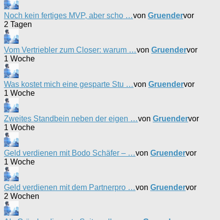
Noch kein fertiges MVP, aber scho …
von
Gruender
vor
2 Tagen
Vom Vertriebler zum Closer: warum …
von
Gruender
vor
1 Woche
Was kostet mich eine gesparte Stu …
von
Gruender
vor
1 Woche
Zweites Standbein neben der eigen …
von
Gruender
vor
1 Woche
Geld verdienen mit Bodo Schäfer – …
von
Gruender
vor
1 Woche
Geld verdienen mit dem Partnerpro …
von
Gruender
vor
2 Wochen